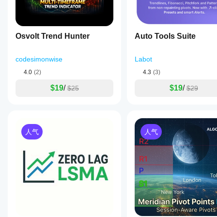
Osvolt Trend Hunter
Auto Tools Suite
codesimonwise
Labot
4.0
(2)
4.3
(3)
$19
/
$19
/
$25
$29
人气
人气