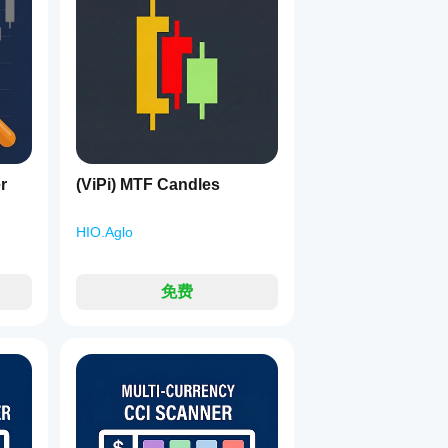
低点（看涨假突破）。
1
线高点。
线低点。
r
(ViPi) MTF Candles
HIO.Aglo
免费