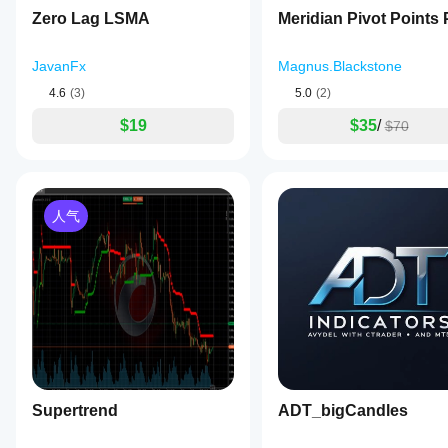
Zero Lag LSMA
Meridian Pivot Points 
JavanFx
Magnus.Blackstone
4.6
(3)
5.0
(2)
$19
$35
/
$70
人气
Supertrend
ADT_bigCandles