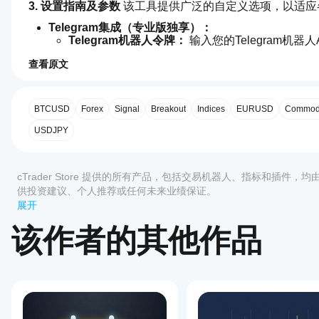
3. 设置指南及参数
 该工具提供广泛的自定义选项，以适
Telegram集成（专业版独享）：
Telegram机器人令牌：
 输入您的Telegram机器
群组1（内包线形成）：
 当识别到新的内包线形态
查看原文
群组2（IBI，IBIF）：
 当价格突破内包线边界时发
5.0
指标配置
群组3（母线突破）：
 当价格突破母线边界时发出警
如
何
通用设置：
开
BTCUSD
Forex
Signal
Breakout
Indices
EURUSD
Commodi
品种及时间框架列表：
 声明您希望监控的货币对和时
始
USDJPY
警报与信号：
使
评价:1
信号过期条数：
 定义突破警报有效的条数。
用
切换突破信号：
 启用或禁用特定的突破通知。
指
5
100 %
cTrader Store 提供的所有产品，包括交易机器人、指标和插件，
标?
内包线规则：
供投资建议、个人推荐或任何未来业绩保证。
4
0 %
包含7条形态蜡烛图规则（例如，要求内包线完全
安装
展开
哪些
后，
添
3
0 %
视觉效果：
cTrader
加实例
自定义图表上的边界线可见性，并调整迷你图弹出
该作者的其他作品
2
0 %
应用支
即可开
4. 仪表盘符号指南：
1
始使用
持来自
0 %
该指标
Store
IB：
 新的内包线形态已形成。
进行技
的指
IBI▲：
 价格收盘高于内包线的高点。
术分
标?
IBI▼：
 价格收盘低于内包线的低点。
客户评价
析。
自定义指
IBIF▲：
 价格跌破母线低点后反转，收盘高于内包线