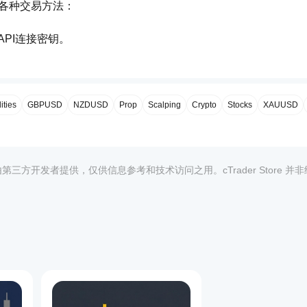
应各种交易方法：
人API连接密钥。
时发送通知（输入聊天ID 1）。
出警报（输入聊天ID 2）。
报（输入聊天ID 3）。
ties
GBPUSD
NZDUSD
Prop
Scalping
Crypto
Stocks
XAUUSD
间框架（例如，EURUSD，GBPUSD / H1，D1）。
均由第三方开发者提供，仅供信息参考和技术访问之用。cTrader Store 并
位于母线实体内，忽略影线）以根据所需严格程度筛选形态。
窗口的尺寸。
高点（看跌假突破）。