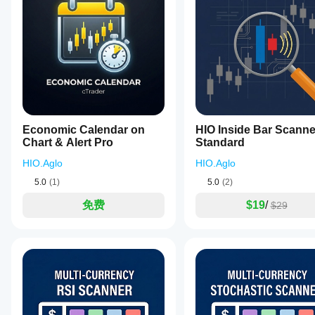
如
标仅在
IBIF▼：
 价格突破母线高点后反转，收盘低于内包线
全部
5
4
3
2
何
cTrader
IB▲：
 价格收盘高于母线的高点。
测
Windows
IB▼：
 价格收盘低于母线的低点。
和 Mac
试
IBF▲：
 价格跌破母线低点后强烈反转，收盘高于母
TrendRiderFX
上可用。
IBF▼：
 价格突破母线高点后强烈反转，收盘低于母
指
标?
March 19, 2026
将指
Kinda
我
标应
useful
应
用
于
when
该
不同
the
Economic Calendar on
HIO Inside Bar Scanne
的交
调
chart
Chart & Alert Pro
Standard
易品
is
整
messy.
种和
HIO.Aglo
HIO.Aglo
指
时间
标
5.0
(1)
5.0
(2)
周
参
期，
免费
$19
/
$29
数
以了
吗?
解其
在各
是
种市
的，
场条
您可
件下
以
修
的表
改参
现。
数
以
使指