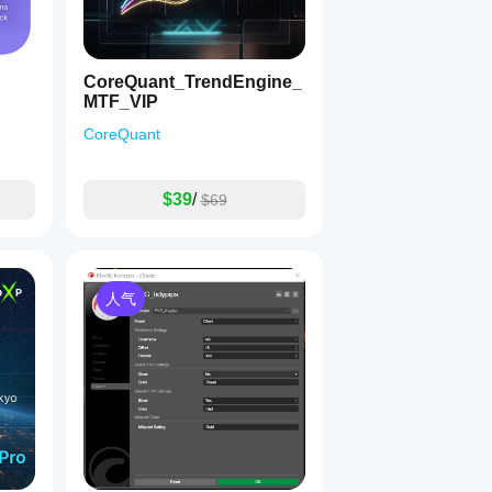
CoreQuant_TrendEngine_
MTF_VIP
CoreQuant
$39
/
$69
人气