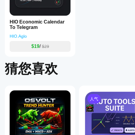
HIO Economic Calendar
To Telegram
HIO.Aglo
$19
/
$29
猜您喜欢
人气