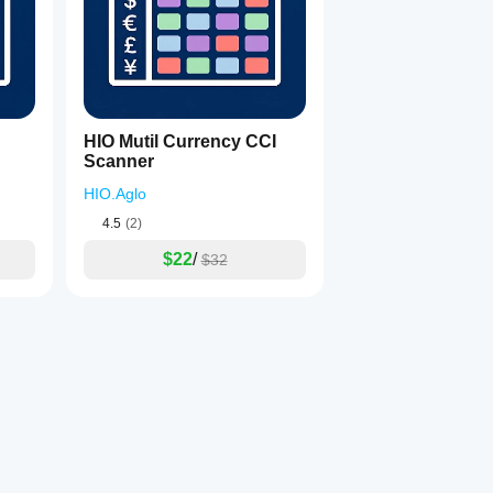
HIO Mutil Currency CCI
Scanner
HIO.Aglo
4.5
(2)
$22
/
$32