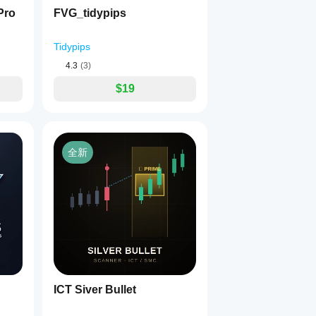
Pro
FVG_tidypips
Tidypips
4.3
(3)
$19
全新
ICT Siver Bullet