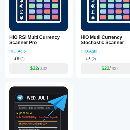
标适
应您
的策
略。
HIO RSI Multi Currency
HIO Mutil Currency
Scanner Pro
Stochastic Scanner
HIO.Aglo
HIO.Aglo
4.5
(2)
4.5
(2)
$22
/
$22
/
$32
$32