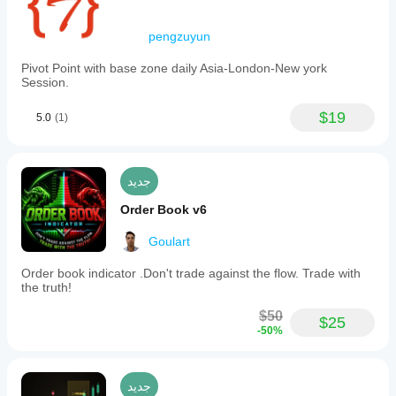
pengzuyun
Pivot Point with base zone daily Asia-London-New york
Session.
$19
5.0
(1)
جديد
Order Book v6
Goulart
Order book indicator .Don't trade against the flow. Trade with
the truth!
$50
$25
-50%
جديد