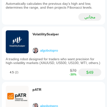
options
Automatically calculates the previous day’s high and low,
include
determines the range, and then projects Fibonacci levels.
overlaying
the
مجاني
indicator
directly
on
the
price
VolatilityScalper
chart
or
presenting
it
algobotspro
in
a
A trading robot designed for traders who want precision for
separate
high-volatility markets (XAUUSD, US500, US100, WTI, others.)
panel
for
$70
layout
$49
4.5
(2)
-30%
flexibility.
Customization
options
allow
pATR
adjustment
of
the
lookback
period
algobotspro