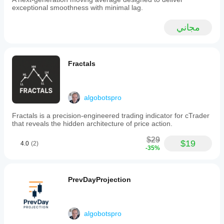
customizable
exceptional smoothness with minimal lag.
thresholds.
Users
مجاني
can
select
between
Ratio
Mode,
Fractals
displaying
the
current
volume
algobotspro
as
a
Fractals is a precision-engineered trading indicator for cTrader
multiple
that reveals the hidden architecture of price action.
of
the
$29
average,
$19
4.0
(2)
-35%
or
Difference
Mode,
showing
PrevDayProjection
the
absolute
deviation
in
volume.
algobotspro
Display