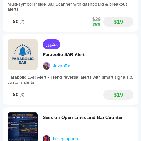
Multi-symbol Inside Bar Scanner with dashboard & breakout
alerts
$29
$19
5.0
(2)
-35%
مشهور
Parabolic SAR Alert
JavanFx
Parabolic SAR Alert - Trend reversal alerts with smart signals &
custom alerts.
$19
5.0
(3)
Session Open Lines and Bar Counter
luis.gasparin