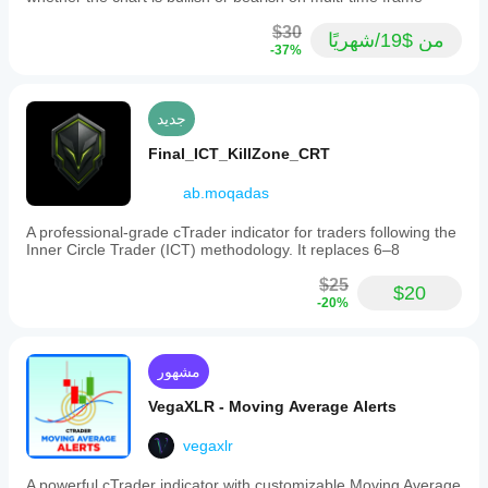
$30
من $19/شهريًا
-37%
جديد
Final_ICT_KillZone_CRT
ab.moqadas
A professional-grade cTrader indicator for traders following the
Inner Circle Trader (ICT) methodology. It replaces 6–8
$25
$20
-20%
مشهور
VegaXLR - Moving Average Alerts
vegaxlr
A powerful cTrader indicator with customizable Moving Average