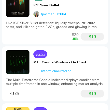
ICT Siver Bullet
tjmcmanus2004
Live ICT Silver Bullet detection: liquidity sweeps, structure
shifts, and killzone-gated FVGs, graded and glowing in rea
$29
$19
-35%
مشهور
MTF Candle Window - On Chart
lifeofmichaeltrading
The Multi-Timeframe Candle Indicator displays candles from
multiple timeframes in one window, enhancing market analysis!
$19
4.3
(3)