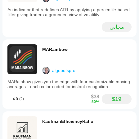
for
averaging,
An indicator that redefines ATR by applying a percentile-based
user-
filter giving traders a grounded view of volatility.
defined
color
مجاني
thresholds,
display
mode
toggling,
and
MARainbow
compatibility
with
dark
or
algobotspro
light
themes.
MARainbow gives you the edge with four customizable moving
RVI
averages—each color-coded for instant recognition.
is
applicable
$38
for
$19
4.0
(2)
-50%
confirming
breakout
strength,
filtering
KaufmanEfficiencyRatio
false
signals
during
low-