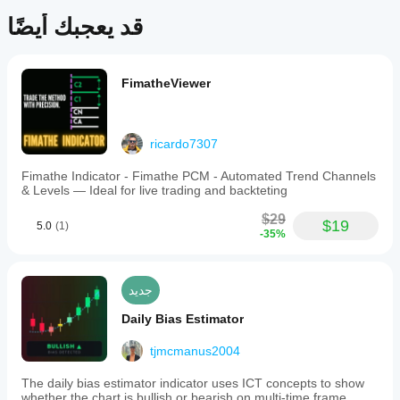
and
قد يعجبك أيضًا
proprietary
trading
environments.
ملف تعريف المؤشر
FimatheViewer
ricardo7307
Fimathe Indicator - Fimathe PCM - Automated Trend Channels
& Levels — Ideal for live trading and backteting
$29
$19
5.0
(1)
-35%
جديد
Daily Bias Estimator
tjmcmanus2004
The daily bias estimator indicator uses ICT concepts to show
whether the chart is bullish or bearish on multi-time frame