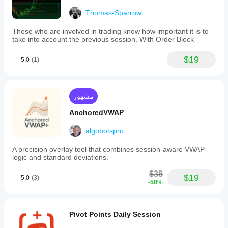
Thomas-Sparrow
Those who are involved in trading know how important it is to
take into account the previous session. With Order Block
$19
5.0
(1)
مشهور
AnchoredVWAP
algobotspro
A precision overlay tool that combines session-aware VWAP
logic and standard deviations.
$38
$19
5.0
(3)
-50%
Pivot Points Daily Session