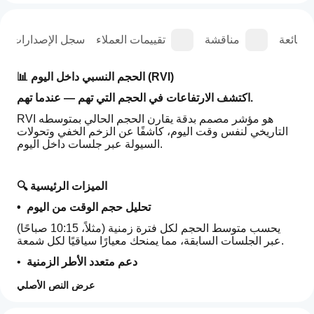
الشائعة
مناقشة
تقييمات العملاء
سجل الإصدارات
📊 الحجم النسبي داخل اليوم (RVI)
اكتشف الارتفاعات في الحجم التي تهم — عندما تهم.
RVI هو مؤشر مصمم بدقة يقارن الحجم الحالي بمتوسطه 
التاريخي لنفس وقت اليوم، كاشفًا عن الزخم الخفي وتحولات 
السيولة عبر جلسات داخل اليوم.
🔍 الميزات الرئيسية
تحليل حجم الوقت من اليوم
• 
يحسب متوسط الحجم لكل فترة زمنية (مثلاً، 10:15 صباحًا) 
عبر الجلسات السابقة، مما يمنحك معيارًا سياقيًا لكل شمعة.
دعم متعدد الأطر الزمنية
• 
يعمل بسلاسة من 
مخططات 5 دقائق
 حتى 
الأطر الزمنية 12 
عرض النص الأصلي
ساعة
، متكيفًا مع أسلوب تداولك — سواء كان سكالبينج، 
كيف
سوينغ، أو قائمًا على الجلسات.
ملخص الذكاء الاصطناعي