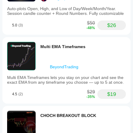
Auto-plots Open, High, and Low of Day/Week/Month/Year.
Session candle counter + Round Numbers. Fully customizable
$50
$26
5.0
(3)
-48%
Multi EMA Timeframes
BeyondTrading
Multi EMA Timeframes lets you stay on your chart and see the
exact EMA from any timeframe you choose — up to 5 at once.
$29
$19
4.5
(2)
-35%
CHOCH BREAKOUT BLOCK