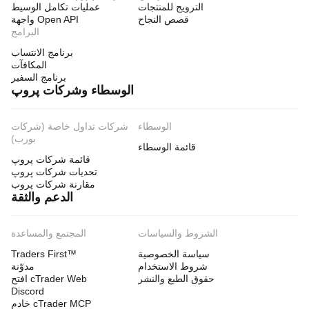
الترويج للمنتجات
عمليات تكامل الوسيط
قصص النجاح
واجهة Open API
البرامج
برنامج الانتساب
المكافآت
برنامج السفير
الوسطاء وشركات پروپ
الوسطاء
شركات تداول خاصة (شركات
بورب)
قائمة الوسطاء
قائمة شركات پروپ
تحديات شركات پروپ
مقارنة شركات پروب
الدعم والثقة
الشروط والسياسات
المجتمع والمساعدة
سياسة الخصوصية
Traders First™
شروط الاستخدام
مدوّنة
حقوق الطبع والنشر
افتح cTrader Web
Discord
خادم cTrader MCP