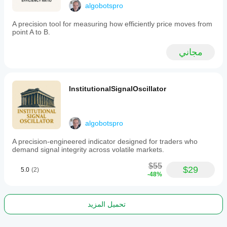
volume
algobotspro
periods,
identifying
A precision tool for measuring how efficiently price moves from
institutional
point A to B.
activity
during
مجاني
key
intraday
windows,
and
enhancing
InstitutionalSignalOscillator
volume-
based
strategies
with
algobotspro
time-
aware
A precision-engineered indicator designed for traders who
context.
demand signal integrity across volatile markets.
It
is
$55
relevant
$29
5.0
(2)
-48%
for
markets
including
forex,
تحميل المزيد
indices,
commodities,
cryptocurrencies,