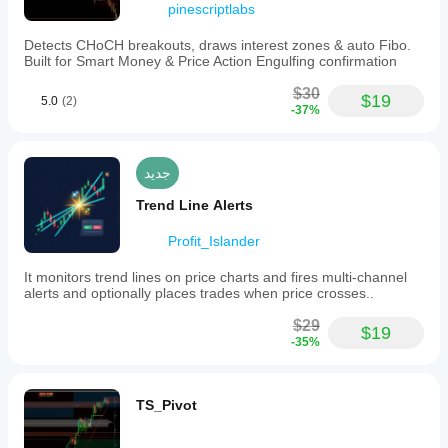
pinescriptlabs
Detects CHoCH breakouts, draws interest zones & auto Fibo.
Built for Smart Money & Price Action Engulfing confirmation
$30
$19
5.0
(2)
-37%
جديد
Trend Line Alerts
Profit_Islander
It monitors trend lines on price charts and fires multi-channel
alerts and optionally places trades when price crosses..
$29
$19
-35%
TS_Pivot