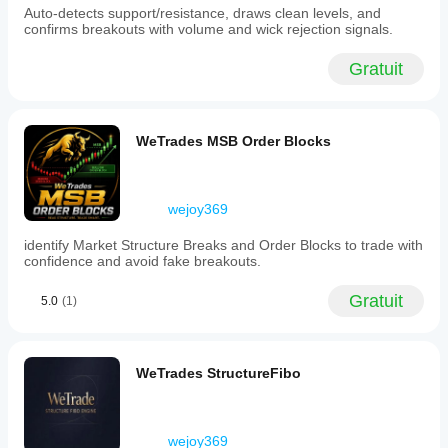
Auto-detects support/resistance, draws clean levels, and
It
confirms breakouts with volume and wick rejection signals.
supports
various
markets
Gratuit
including
Forex,
commodities,
indices,
WeTrades MSB Order Blocks
stocks,
and
cryptocurrencies,
making
it
wejoy369
useful
for
identify Market Structure Breaks and Order Blocks to trade with
traders
confidence and avoid fake breakouts.
seeking
to
Gratuit
identify
5.0
(1)
bias,
entry
points,
and
WeTrades StructureFibo
price
reactions
based
on
wejoy369
opening