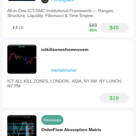
All-in-One ICT/SMC Institutional Framework — Ranges,
Structure, Liquidity, Fibonacci & Time Engine.
$89
$49
4.3
(3)
-45%
ictkillzonesfromnovem
mertalimunar
ICT ALL KİLL ZONES, LONDON , ASİA, NY AM, NY LUNCH,
NY PM
$19
Nouveau
OrderFlow Absorption Matrix