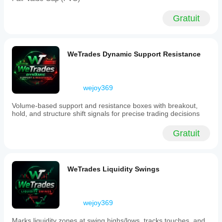
previous
candle
Gratuit
for
each
timeframe,
allowing
WeTrades Dynamic Support Resistance
for
confirmed
level
analysis.
The
wejoy369
rays
extend
Volume-based support and resistance boxes with breakout,
infinitely
hold, and structure shift signals for precise trading decisions
across
the
Gratuit
chart,
ensuring
key
reference
levels
WeTrades Liquidity Swings
remain
visible
regardless
of
wejoy369
zoom.
Each
Marks liquidity zones at swing highs/lows, tracks touches, and
ray