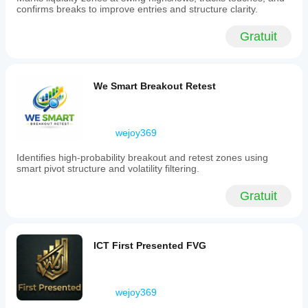
confirms breaks to improve entries and structure clarity.
is
auto-
labeled
Gratuit
with
a
concise
timeframe
We Smart Breakout Retest
tag
(e.g.,
1H,
4H,
1D)
wejoy369
for
quick
Identifies high-probability breakout and retest zones using
identification,
smart pivot structure and volatility filtering.
with
smart
Gratuit
formatting
that
converts
cTrader’s
timeframe
ICT First Presented FVG
names
into
clear
labels
wejoy369
such
as