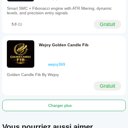
price
Smart SMC + Fibonacci engine with ATR filtering, dynamic
levels
levels, and precision entry signals.
across
multiple
timeframes.
Gratuit
5.0
(1)
Profil de l'indicateur
Wejoy Golden Candle Fib
wejoy369
Golden Candle Fib By Wejoy
Gratuit
Charger plus
Vous pourriez aussi aimer