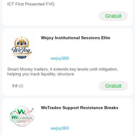
ICT First Presented FVG
1M,
3H,
1W,
Gratuit
or
1MO.
The
indicator
Wejoy Institutional Sessions Elite
overlays
directly
on
the
price
wejoy369
chart
without
Smart Money traders, it extends key levels until mitigation,
requiring
helping you track liquidity, structure
a
separate
Gratuit
panel
5.0
(1)
and
optimizes
performance
by
WeTrades Support Resistance Breaks
recalculating
only
on
the
wejoy369
latest
bar.