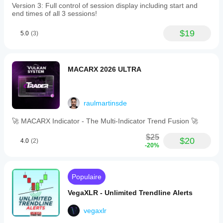
Version 3: Full control of session display including start and
end times of all 3 sessions!
$19
5.0
(3)
MACARX 2026 ULTRA
raulmartinsde
🚀 MACARX Indicator - The Multi-Indicator Trend Fusion 🚀
$25
$20
4.0
(2)
-20%
Populaire
VegaXLR - Unlimited Trendline Alerts
vegaxlr