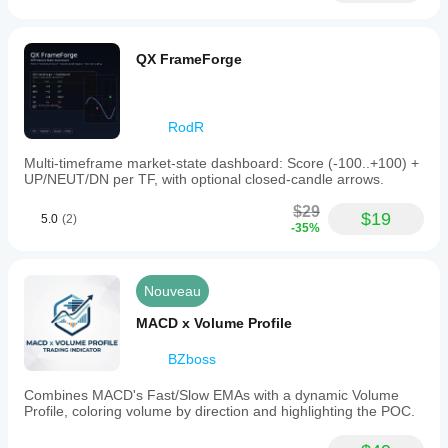
QX FrameForge
RodR
Multi-timeframe market-state dashboard: Score (-100..+100) +
UP/NEUT/DN per TF, with optional closed-candle arrows.
$29
$19
5.0
(2)
-35%
Nouveau
MACD x Volume Profile
BZboss
Combines MACD's Fast/Slow EMAs with a dynamic Volume
Profile, coloring volume by direction and highlighting the POC.