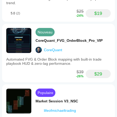
trend.
$25
$19
5.0
(2)
-24%
Nouveau
CoreQuant_FVG_OrderBlock_Pro_VIP
CoreQuant
Automated FVG & Order Block mapping with built-in trade
playbook HUD & zero-lag performance.
$39
$29
-26%
Populaire
Market Session V3_NSC
lifeofmichaeltrading