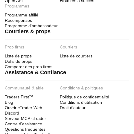
Open API
Histoires à succès
Programmes
Programme affilié
Récompenses
Programme d'ambassadeur
Courtiers & props
Prop firms
Courtiers
Liste de props
Liste de courtiers
Défis de props
Comparer des prop firms
Assistance & Confiance
Communauté & aide
Conditions & politiques
Traders First™
Politique de confidentialité
Blog
Conditions d'utilisation
Ouvrir cTrader Web
Droit d'auteur
Discord
Serveur MCP cTrader
Centre d'assistance
Questions fréquentes