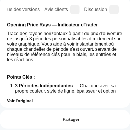
orique des versions
Avis clients
Discussion
Que
Opening Price Rays — Indicateur cTrader
Trace des rayons horizontaux à partir du prix d'ouverture 
de jusqu'à 3 périodes personnalisables directement sur 
votre graphique. Vous aide à voir instantanément où 
chaque chandelier de période s'est ouvert, servant de 
niveaux de référence clés pour le biais, les entrées et 
les réactions.
Points Clés :
3 Périodes Indépendantes
 — Chacune avec sa 
propre couleur, style de ligne, épaisseur et option 
d'étiquette. Entièrement personnalisable pour éviter 
Voir l'original
l'encombrement visuel.
Chandelier Actuel ou Précédent
 — Chaque 
Comment
Résumé IA
période vous permet de choisir si vous souhaitez 
puis-je
Avis : 0
WeOpen
tracer l'ouverture du chandelier actuel ou du 
commencer
Partager
is
précédent. Utile pour les niveaux confirmés.
a
à utiliser un
Le Rayon S'étend à l'Infini
 — Les lignes ne sont 
cTrader