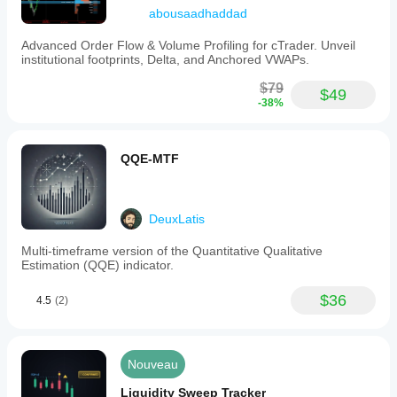
abousaadhaddad
Advanced Order Flow & Volume Profiling for cTrader. Unveil
institutional footprints, Delta, and Anchored VWAPs.
$79
$49
-38%
QQE-MTF
DeuxLatis
Multi-timeframe version of the Quantitative Qualitative
Estimation (QQE) indicator.
$36
4.5
(2)
Nouveau
Liquidity Sweep Tracker