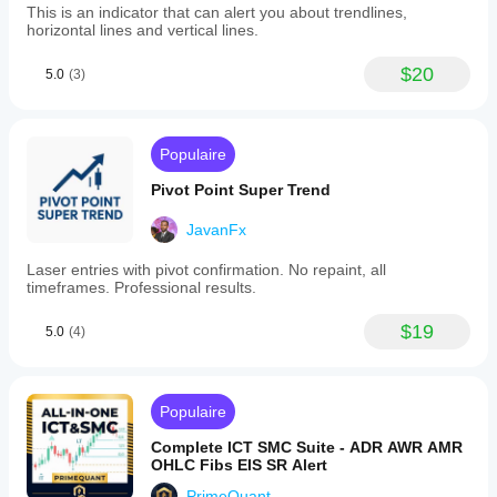
This is an indicator that can alert you about trendlines,
horizontal lines and vertical lines.
$20
5.0
(3)
Populaire
Pivot Point Super Trend
JavanFx
Laser entries with pivot confirmation. No repaint, all
timeframes. Professional results.
$19
5.0
(4)
Populaire
Complete ICT SMC Suite - ADR AWR AMR
OHLC Fibs EIS SR Alert
PrimeQuant