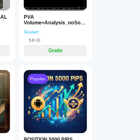
NAL
PVA
Volume+Analysis_noSour
ceCode
Goulart
5.0
(3)
jang
Gratis
ral dan mengeluarkan rekomendasi yang jelas:
Populer
POSITION 5000 PIPS