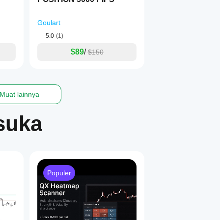
Goulart
5.0
(1)
$89
/
$150
Muat lainnya
suka
a)
Populer