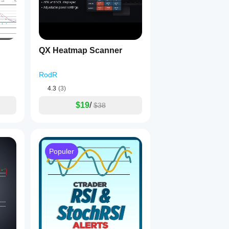
QX Heatmap Scanner
RodR
4.3
(3)
$19
/
$38
Populer