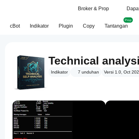
Broker & Prop
Dapat
Prop
cBot
Indikator
Plugin
Copy
Tantangan
Technical analys
Indikator
7
unduhan
Versi 1.0, Oct 20