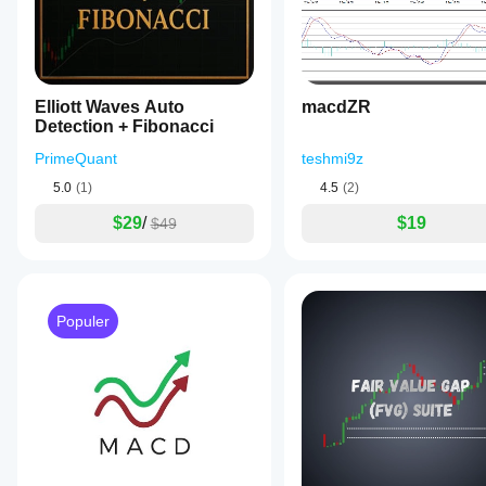
Elliott Waves Auto
macdZR
Detection + Fibonacci
PrimeQuant
teshmi9z
5.0
(1)
4.5
(2)
$29
/
$19
$49
Populer