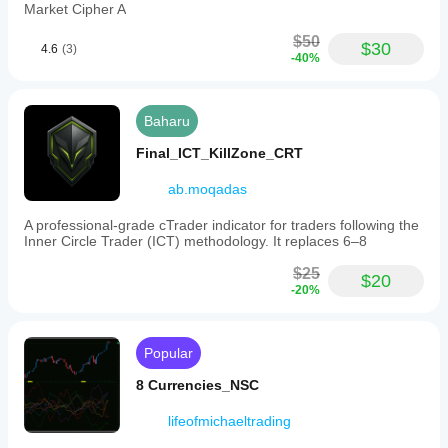
Market Cipher A
$50
$30
4.6
(3)
-40%
Baharu
Final_ICT_KillZone_CRT
ab.moqadas
A professional-grade cTrader indicator for traders following the
Inner Circle Trader (ICT) methodology. It replaces 6–8
$25
$20
-20%
Popular
8 Currencies_NSC
lifeofmichaeltrading