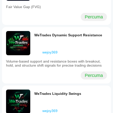
previous
Fair Value Gap (FVG)
candle
for
each
Percuma
timeframe,
allowing
for
confirmed
WeTrades Dynamic Support Resistance
level
analysis.
The
rays
extend
wejoy369
infinitely
across
Volume-based support and resistance boxes with breakout,
the
hold, and structure shift signals for precise trading decisions
chart,
ensuring
Percuma
key
reference
levels
remain
visible
WeTrades Liquidity Swings
regardless
of
zoom.
Each
wejoy369
ray