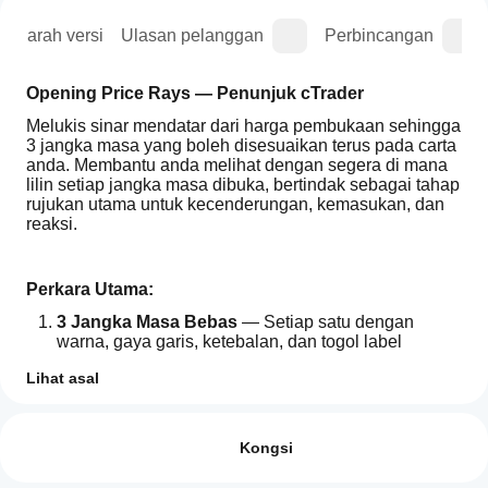
Sejarah versi
Ulasan pelanggan
Perbincangan
Opening Price Rays — Penunjuk cTrader
Melukis sinar mendatar dari harga pembukaan sehingga 
3 jangka masa yang boleh disesuaikan terus pada carta 
anda. Membantu anda melihat dengan segera di mana 
lilin setiap jangka masa dibuka, bertindak sebagai tahap 
rujukan utama untuk kecenderungan, kemasukan, dan 
reaksi.
Perkara Utama:
3 Jangka Masa Bebas
 — Setiap satu dengan 
warna, gaya garis, ketebalan, dan togol label 
tersendiri. Boleh disesuaikan sepenuhnya untuk 
Lihat asal
mengelakkan kekacauan visual.
Lilin Semasa atau Sebelumnya
 — Setiap jangka 
Bagaimanakah
Ringkasan AI
masa membolehkan anda memilih sama ada untuk 
saya boleh
Ulasan: 0
WeOpen
melukis pembukaan lilin semasa atau yang 
mula
Kongsi
is
sebelumnya. Berguna untuk tahap yang disahkan.
a
menggunakan
Sinar Memanjang ke Infiniti
 — Garis bukan hanya 
cTrader