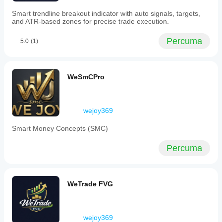
mengubah
cara
distinct
suai
Smart trendline breakout indicator with auto signals, targets,
ray
indikator
parameter
and ATR-based zones for precise trade execution.
with
berfungsi
untuk
configurable
dalam
menyesuaikan
color,
Percuma
5.0
(1)
pelbagai
indikator
line
keadaan
style,
dengan
pasaran.
thickness,
strategi anda.
and
WeSmCPro
optional
labeling
to
minimize
visual
wejoy369
clutter.
Users
Smart Money Concepts (SMC)
can
select
Percuma
whether
to
display
the
opening
WeTrade FVG
price
of
the
current
wejoy369
or