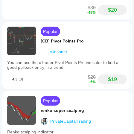
$39
$20
-49%
Popular
[CB] Pivot Points Pro
winsonet
You can use the cTrader Pivot Points Pro indicator to find a
good pullback entry in a trend
$20
$19
4.3
(3)
-5%
Popular
renko super scalping
PrivateCapitalTrading
Renko scalping indicator