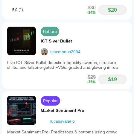
$30
$20
5.0
(1)
-34%
Baharu
ICT Siver Bullet
tjmcmanus2004
Live ICT Silver Bullet detection: liquidity sweeps, structure
shifts, and killzone-gated FVGs, graded and glowing in rea
$29
$19
-35%
Popular
Market Sentiment Pro
lucassvalerio
Market Sentiment Pro: Predict tops & bottoms using crowd