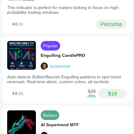
This indicator is perfect for traders looking to focus on high-
probability trading windows.
Percuma
4.0
(1)
Popular
Engulfing CandlePRO
lucasvoxel
Auto-detects Bullish/Bearish Engulfing patterns to spot trend
reversals. Real-time alerts, custom colors, all symbols.
$29
$19
4.0
(1)
-35%
Baharu
AI Supertrend MTF