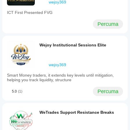
wejoy369
1M,
3H,
ICT First Presented FVG
1W,
or
1MO.
Percuma
The
indicator
overlays
directly
Wejoy Institutional Sessions Elite
on
the
price
chart
without
wejoy369
requiring
a
Smart Money traders, it extends key levels until mitigation,
separate
helping you track liquidity, structure
panel
and
Percuma
5.0
(1)
optimizes
performance
by
recalculating
only
WeTrades Support Resistance Breaks
on
the
latest
bar.