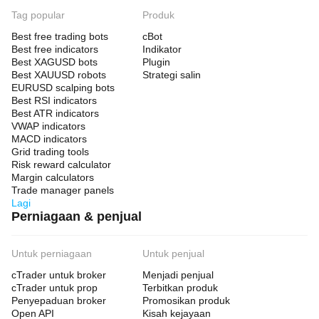
Tag popular
Produk
Best free trading bots
cBot
Best free indicators
Indikator
Best XAGUSD bots
Plugin
Best XAUUSD robots
Strategi salin
EURUSD scalping bots
Best RSI indicators
Best ATR indicators
VWAP indicators
MACD indicators
Grid trading tools
Risk reward calculator
Margin calculators
Trade manager panels
Lagi
Perniagaan & penjual
Untuk perniagaan
Untuk penjual
cTrader untuk broker
Menjadi penjual
cTrader untuk prop
Terbitkan produk
Penyepaduan broker
Promosikan produk
Open API
Kisah kejayaan