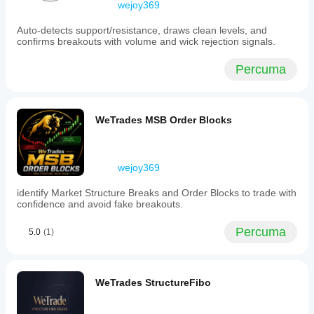
wejoy369
It
supports
Auto-detects support/resistance, draws clean levels, and
various
confirms breakouts with volume and wick rejection signals.
markets
including
Forex,
Percuma
commodities,
indices,
stocks,
and
WeTrades MSB Order Blocks
cryptocurrencies,
making
it
useful
for
wejoy369
traders
seeking
identify Market Structure Breaks and Order Blocks to trade with
to
confidence and avoid fake breakouts.
identify
bias,
Percuma
5.0
(1)
entry
points,
and
price
reactions
WeTrades StructureFibo
based
on
opening