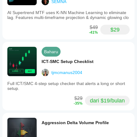
SEMNA
AI Supertrend MTF uses K-NN Machine Learning to eliminate
lag. Features multi-timeframe projection & dynamic glowing clo
$49
$29
-41%
Baharu
ICT-SMC Setup Checklist
tjmcmanus2004
Full ICT/SMC 4-step setup checker that alerts a long or short
setup.
$29
dari $19/bulan
-35%
Aggression Delta Volume Profile