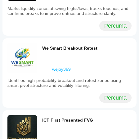
is
Marks liquidity zones at swing highs/lows, tracks touches, and
auto-
confirms breaks to improve entries and structure clarity.
labeled
with
a
Percuma
concise
timeframe
tag
(e.g.,
We Smart Breakout Retest
1H,
4H,
1D)
for
quick
wejoy369
identification,
with
Identifies high-probability breakout and retest zones using
smart
smart pivot structure and volatility filtering.
formatting
that
Percuma
converts
cTrader’s
timeframe
names
into
ICT First Presented FVG
clear
labels
such
as