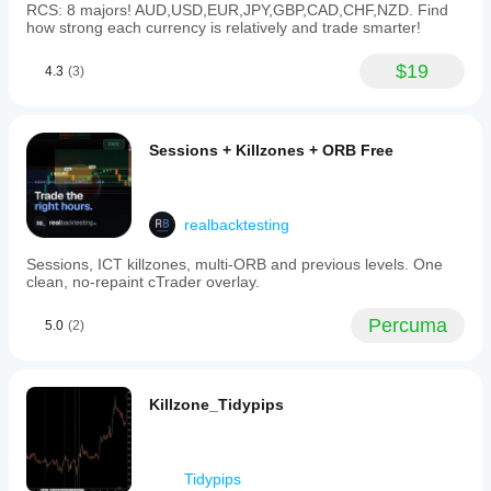
RCS: 8 majors! AUD,USD,EUR,JPY,GBP,CAD,CHF,NZD. Find
how strong each currency is relatively and trade smarter!
$19
4.3
(3)
Sessions + Killzones + ORB Free
realbacktesting
Sessions, ICT killzones, multi-ORB and previous levels. One
clean, no-repaint cTrader overlay.
Percuma
5.0
(2)
Killzone_Tidypips
Tidypips