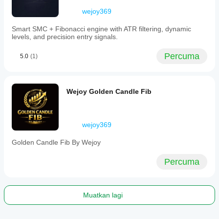
price
wejoy369
levels
across
Smart SMC + Fibonacci engine with ATR filtering, dynamic
multiple
levels, and precision entry signals.
timeframes.
Profil indikator
Percuma
5.0
(1)
Wejoy Golden Candle Fib
wejoy369
Golden Candle Fib By Wejoy
Percuma
Muatkan lagi