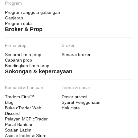
Program
Program anggota gabungan
Ganjaran
Program duta
Broker & Prop
Firma prop
Broker
Senarai firma prop
Senarai broker
Cabaran prop
Bandingkan firma prop
Sokongan & kepercayaan
Komuniti & bantuan
Terma & dasar
Traders First™
Dasar privasi
Blog
Syarat Penggunaan
Buka cTrader Web
Hak cipta
Discord
Pelayan MCP cTrader
Pusat Bantuan
Soalan Lazim
Asas cTrader & Store