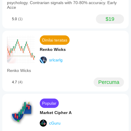
psychology. Contrarian signals with 70-80% accuracy. Early
Acce
$19
5.0
(1)
Dinilai teratas
Renko Wicks
srlcarlg
Renko Wicks
Percuma
4.7
(4)
Popular
Market Cipher A
cGuru