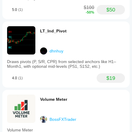
$100
$50
5.0
(1)
-50%
LT_Ind_Pivot
dhnhuy
Draws pivots (P, S/R, CPR) from selected anchors like H1–
Month1, with optional mid-levels (PS1, S1S2, etc.)
$19
4.0
(1)
Volume Meter
BossFXTrader
Volume Meter