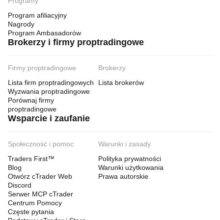
Programy
Program afiliacyjny
Nagrody
Program Ambasadorów
Brokerzy i firmy proptradingowe
Firmy proptradingowe
Brokerzy
Lista firm proptradingowych
Lista brokerów
Wyzwania proptradingowe
Porównaj firmy
proptradingowe
Wsparcie i zaufanie
Społeczność i pomoc
Warunki i zasady
Traders First™
Polityka prywatności
Blog
Warunki użytkowania
Otwórz cTrader Web
Prawa autorskie
Discord
Serwer MCP cTrader
Centrum Pomocy
Częste pytania