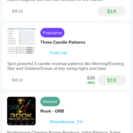
$19
5.0
(2)
Popularne
Three Candle Patterns
Fx4U.net
Spot powerful 3-candle reversal patterns like Morning/Evening
Star and Soldiers/Crows at key swing highs and lows
$35
$19
5.0
(1)
-46%
Nowość
Rook - ORB
Dineshkumar_FX
Professional Opening Range Breakout, Initial Balance, False