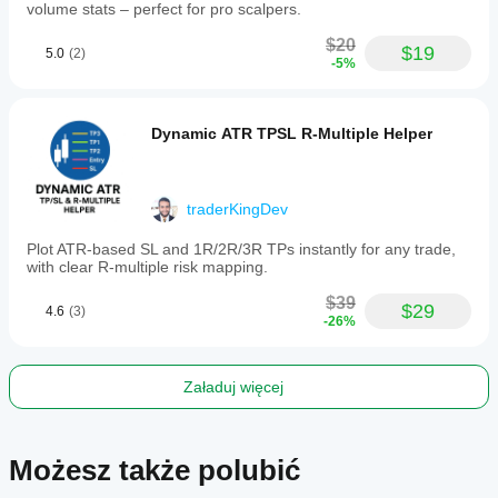
view
volume stats – perfect for pro scalpers.
of
market
$20
$19
5.0
(2)
momentum
-5%
and
trend
strength
to
Dynamic ATR TPSL R-Multiple Helper
assist
in
trading
decisions.
traderKingDev
Profil wskaźnika
Plot ATR-based SL and 1R/2R/3R TPs instantly for any trade,
with clear R-multiple risk mapping.
$39
$29
4.6
(3)
-26%
Załaduj więcej
Możesz także polubić