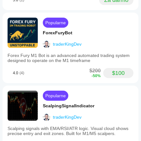
Za darmo
5.0
(1)
intraday,
⚠️ 
Это аналитический инструмент, а не 
and
гарантия прибыли. Всегда контролируйте риск 
swing
и тестируйте индикатор на демо-счёте перед 
trading.
Users
реальной торговлей.
Popularne
can
configure
ForexFuryBot
weightings
to
traderKingDev
optimize
the
Forex Fury M1 Bot is an advanced automated trading system
indicator
designed to operate on the M1 timeframe
for
specific
$200
$100
markets
4.0
(4)
-50%
such
as
gold,
indices,
Popularne
or
forex.
ScalpingSignalIndicator
Typical
score
traderKingDev
interpretations
are:
above
Scalping signals with EMA/RSI/ATR logic. Visual cloud shows
+60
precise entry and exit zones. Built for M1/M5 scalpers.
indicates