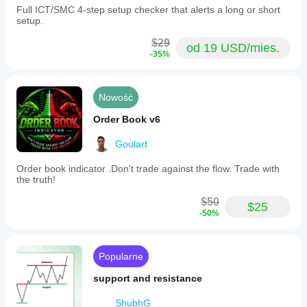
Full ICT/SMC 4-step setup checker that alerts a long or short
setup.
$29
od 19 USD/mies.
-35%
Nowość
Order Book v6
Goulart
Order book indicator .Don't trade against the flow. Trade with
the truth!
$50
$25
-50%
Popularne
support and resistance
ShubhG