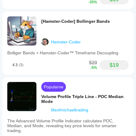
-35%
[Hamster-Coder] Bollinger Bands
Hamster-Coder
Bolliger Bands + Hamster-Coder™ Timeframe Decoupling
$20
$19
4.3
(3)
-5%
Popularne
Volume Profile Triple Line - POC Median
Mode
lifeofmichaeltrading
The Advanced Volume Profile Indicator calculates POC,
Median, and Mode, revealing key price levels for smarter
trading.