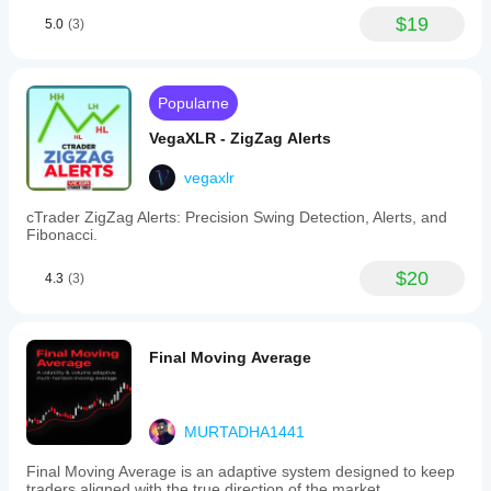
$19
5.0
(3)
Popularne
VegaXLR - ZigZag Alerts
vegaxlr
cTrader ZigZag Alerts: Precision Swing Detection, Alerts, and
Fibonacci.
$20
4.3
(3)
Final Moving Average
MURTADHA1441
Final Moving Average is an adaptive system designed to keep
traders aligned with the true direction of the market