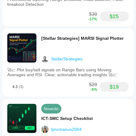
breakout Detection
$30
$25
-17%
[Stellar Strategies] MARSI Signal Plotter
StellarStrategies
🚀📈 Plot buy/sell signals on Range Bars using Moving
Averages and RSI. Clear, actionable trading insights.🚀📈
$20
$19
4.3
(3)
-5%
Nowość
ICT-SMC Setup Checklist
tjmcmanus2004