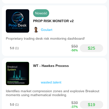
Nowość
PROP RISK MONITOR v2
Goulart
Proprietary trading desk risk monitoring dashboard!
$50
$25
5.0
(1)
-50%
WT - Hawkes Process
wasted.talent
Identifies market compression zones and explosive Breakout
moments using mathematical modeling.
$30
$19
5.0
(1)
-37%