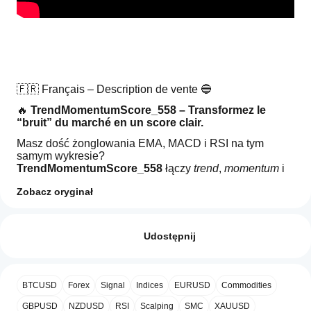
🇫🇷 Français – Description de vente 🔵
🔥 
TrendMomentumScore_558 – Transformez le 
“bruit” du marché en un score clair.
Masz dość żonglowania EMA, MACD i RSI na tym 
samym wykresie?
TrendMomentumScore_558
 łączy 
trend
, 
momentum
 i 
wyrównanie sygnałów
 w jeden 
unikalny wynik od -100 
Zobacz oryginał
do +100
, abyś mógł jednym spojrzeniem zobaczyć, czy 
rynek jest byczy, niedźwiedzi czy w konsolidacji.
Jak mogę
Podsumowanie AI
zacząć
Opinie: 1
✨ 
Co ten wskaźnik Ci daje
TrendMomentumScore
używać
Udostępnij
is
📊 Łączy 
trend EMA
, 
momentum MACD
 i 
strefę 
a
wskaźnika?
5
0 %
RSI
 w jednym narzędziu
technical
Po instalacji
4
100 %
indicator
🎯 Dostarcza 
wynik od -100 do +100
 z bardzo 
Które
dodaj
that
czytelnym zielono-czerwonym histogramem
BTCUSD
Forex
Signal
Indices
EURUSD
Commodities
3
aplikacje
0 %
wystąpienie
,
consolidates
🧠 Podkreśla 
strefy silnego wyrównania
 (trend + 
cTrader
aby
trend,
2
GBPUSD
0 %
NZDUSD
RSI
Scalping
SMC
XAUUSD
momentum + price action)