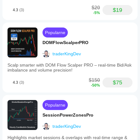
Traders
use
$20
$19
4.3
(3)
TrendMomentumScore
-5%
as
a
trend
filter,
Popularne
entry
confirmation
DOMFlowScalperPRO
tool,
or
traderKingDev
a
no-
Scalp smarter with DOM Flow Scalper PRO – real-time Bid/Ask
trade
imbalance and volume precision!
alert
during
$150
$75
neutral
4.3
(3)
-50%
market
phases.
The
indicator
Popularne
is
designed
SessionPowerZonesPro
to
provide
traderKingDev
an
objective,
consolidated
Highlights market sessions & overlaps with real-time range &