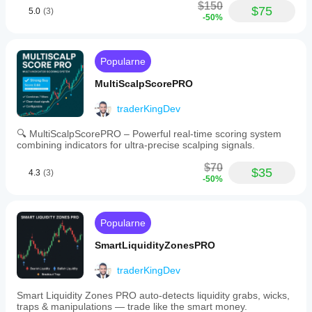
a
$150
$75
5.0
(3)
strong
-50%
bullish
context;
+20
to
Popularne
+60
suggests
MultiScalpScorePRO
a
bullish
traderKingDev
bias;
between
🔍 MultiScalpScorePRO – Powerful real-time scoring system
-20
combining indicators for ultra-precise scalping signals.
and
+20
$70
$35
signals
4.3
(3)
-50%
a
neutral
or
ranging
Popularne
market;
below
SmartLiquidityZonesPRO
-60
indicates
traderKingDev
a
strong
bearish
Smart Liquidity Zones PRO auto-detects liquidity grabs, wicks,
context.
traps & manipulations — trade like the smart money.