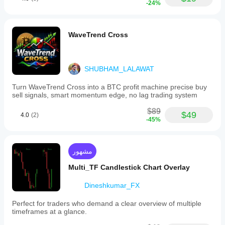
-24%
WaveTrend Cross
SHUBHAM_LALAWAT
Turn WaveTrend Cross into a BTC profit machine precise buy
sell signals, smart momentum edge, no lag trading system
$89
$49
4.0
(2)
-45%
مشهور
Multi_TF Candlestick Chart Overlay
Dineshkumar_FX
Perfect for traders who demand a clear overview of multiple
timeframes at a glance.