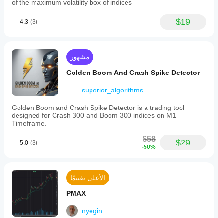
of the maximum volatility box of indices
$19
4.3
(3)
مشهور
Golden Boom And Crash Spike Detector
superior_algorithms
Golden Boom and Crash Spike Detector is a trading tool
designed for Crash 300 and Boom 300 indices on M1
Timeframe.
$58
$29
5.0
(3)
-50%
الأعلى تقييمًا
PMAX
nyegin