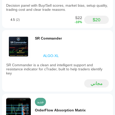
Decision panel with Buy/Sell scores, market bias, setup quality,
trading cost and clear trade reasons.
$22
$20
4.5
(2)
-10%
SR Commander
ALGO-XL
SR Commander is a clean and intelligent support and
resistance indicator for cTrader, built to help traders identify
key
مجاني
جديد
OrderFlow Absorption Matrix