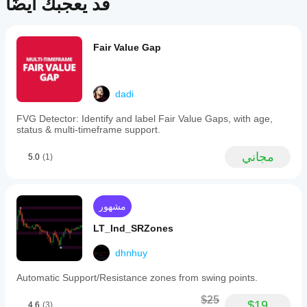
قد يعجبك أيضًا
Fair Value Gap
dadi
FVG Detector: Identify and label Fair Value Gaps, with age,
status & multi-timeframe support.
مجاني
5.0
(1)
مشهور
LT_Ind_SRZones
dhnhuy
Automatic Support/Resistance zones from swing points.
$25
$19
4.6
(3)