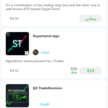
It's a combination of two trailing stop loss and the other one is
well-known ATR-based SuperTrend.
مجاني
5.0
(6)
Supertrend-algo
Labot
Algorithmic trend precision for cTrader.
$29
$19
4.0
(2)
-35%
QX TradeDecision
RodR