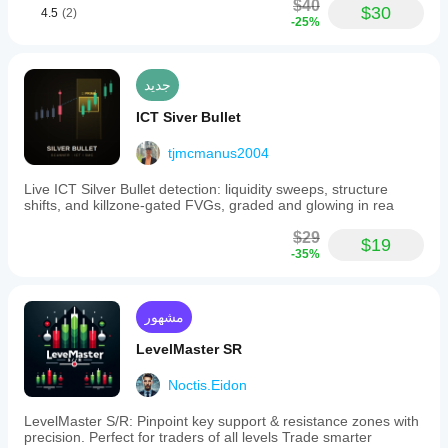
$40
$30
4.5
(2)
-25%
جديد
ICT Siver Bullet
tjmcmanus2004
Live ICT Silver Bullet detection: liquidity sweeps, structure
shifts, and killzone-gated FVGs, graded and glowing in rea
$29
$19
-35%
مشهور
LevelMaster SR
Noctis.Eidon
LevelMaster S/R: Pinpoint key support & resistance zones with
precision. Perfect for traders of all levels Trade smarter