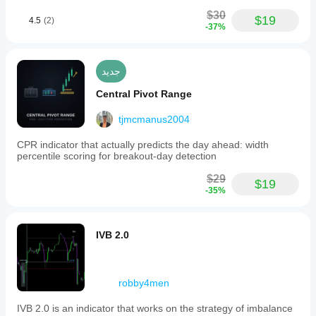
$30
$19
4.5
(2)
-37%
جديد
Central Pivot Range
tjmcmanus2004
CPR indicator that actually predicts the day ahead: width
percentile scoring for breakout-day detection
$29
$19
-35%
IVB 2.0
robby4men
IVB 2.0 is an indicator that works on the strategy of imbalance