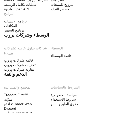
نشر منتج
منصة cTrader لشركات پروپ
الترويج للمنتجات
عمليات تكامل الوسيط
قصص النجاح
واجهة Open API
البرامج
برنامج الانتساب
المكافآت
برنامج السفير
الوسطاء وشركات پروپ
الوسطاء
شركات تداول خاصة (شركات
بورب)
قائمة الوسطاء
قائمة شركات پروپ
تحديات شركات پروپ
مقارنة شركات پروب
الدعم والثقة
الشروط والسياسات
المجتمع والمساعدة
سياسة الخصوصية
Traders First™
شروط الاستخدام
مدوّنة
حقوق الطبع والنشر
افتح cTrader Web
Discord