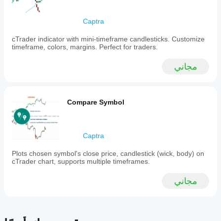
for
scalpers,
day
Captra
traders,
and
cTrader indicator with mini-timeframe candlesticks. Customize
those
timeframe, colors, margins. Perfect for traders.
requiring
precise
مجاني
time-
based
analysis,
it
is
Compare Symbol
lightweight,
easy
to
set
Captra
up,
and
Plots chosen symbol's close price, candlestick (wick, body) on
compatible
cTrader chart, supports multiple timeframes.
with
all
timeframes.
مجاني
ملف تعريف المؤشر