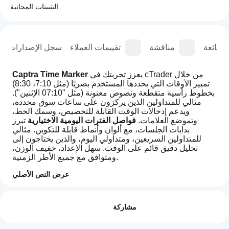
التثبيتات المجانية
الشائعة
مناقشة
تقييمات العملاء
سجل الإصدارات
 يعزز تجربتك في cTrader من خلال 
Captra Time Marker
تمييز الأوقات التي يحددها المستخدم بصريًا (مثل 7:10، 8:30) 
بخطوط رأسية متقطعة ونصوص معنونة (مثل "07:10 الإثنين"). 
مثالي للمتداولين الذين يركزون على ساعات سوق محددة، 
ويدعم إدخالات الوقت القابلة للتخصيص، وسمك الخط، 
وتموضع العلامات. 
فواصل الفترات اليومية الاختيارية
 تبرز 
بدايات الجلسات، مع ألوان وأنماط قابلة للتكوين. مثالي 
للمتداولين السريعين، ومتداولي اليوم، والذين يحتاجون إلى 
تحليل دقيق قائم على الوقت. سهل الإعداد، خفيف الوزن، 
ومتوافق مع جميع الأطر الزمنية.
عرض النص الأصلي
كيف
ملخص الذكاء الاصطناعي
يمكنني
التقييمات: 0
Time
مشاركة
البدء في
Marker
is
استخدام
an
مؤشر؟