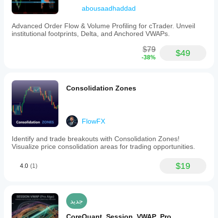
abousaadhaddad
Advanced Order Flow & Volume Profiling for cTrader. Unveil
institutional footprints, Delta, and Anchored VWAPs.
$79
$49
-38%
Consolidation Zones
FlowFX
Identify and trade breakouts with Consolidation Zones!
Visualize price consolidation areas for trading opportunities.
$19
4.0
(1)
جديد
CoreQuant_Session_VWAP_Pro