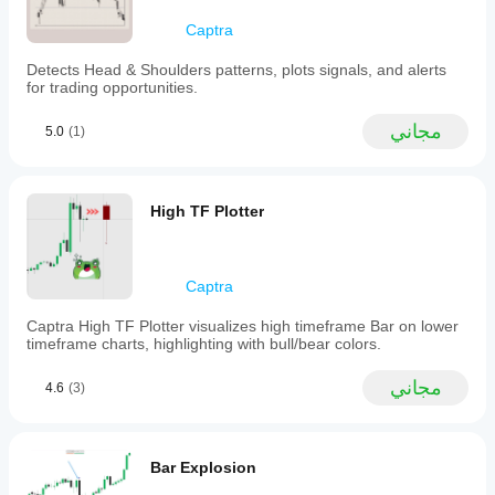
ظروف
times
المؤشر مع
السوق
of
Captra
استراتيجيتك.
interest,
المختلفة.
customize
Detects Head & Shoulders patterns, plots signals, and alerts
line
for trading opportunities.
thickness,
and
مجاني
adjust
5.0
(1)
label
positioning.
The
indicator
High TF Plotter
also
offers
optional
daily
Captra
period
separators
Captra High TF Plotter visualizes high timeframe Bar on lower
to
timeframe charts, highlighting with bull/bear colors.
highlight
session
starts,
مجاني
4.6
(3)
with
configurable
colors
and
Bar Explosion
styles.
Designed