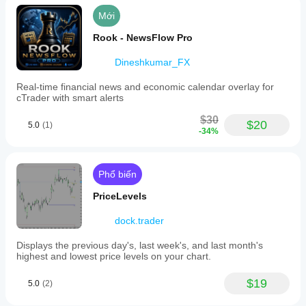
Mới
Rook - NewsFlow Pro
Dineshkumar_FX
Real-time financial news and economic calendar overlay for
cTrader with smart alerts
$30
$20
5.0
(1)
-34%
Phổ biến
PriceLevels
dock.trader
Displays the previous day's, last week's, and last month's
highest and lowest price levels on your chart.
$19
5.0
(2)