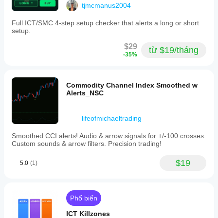
zones
tjmcmanus2004
for
https://ctrader.com/products/557
more
Full ICT/SMC 4-step setup checker that alerts a long or short
informed
https://ctrader.com/products/845
setup.
decision-
making.
https://ctrader.com/products/848
$29
từ $19/tháng
https://ctrader.com/products/847
-35%
Hồ sơ chỉ báo
https://ctrader.com/products/846
https://ctrader.com/products/551
Commodity Channel Index Smoothed w
Alerts_NSC
https://ctrader.com/products/574
https://ctrader.com/products/573
lifeofmichaeltrading
https://ctrader.com/products/556
Smoothed CCI alerts! Audio & arrow signals for +/-100 crosses.
https://ctrader.com/products/558
Custom sounds & arrow filters. Precision trading!
https://ctrader.com/products/559
$19
5.0
(1)
https://ctrader.com/products/560
Phổ biến
ICT Killzones