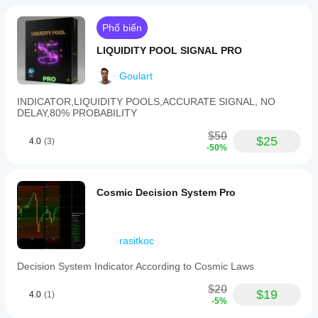
Phổ biến
LIQUIDITY POOL SIGNAL PRO
Goulart
INDICATOR,LIQUIDITY POOLS,ACCURATE SIGNAL, NO
DELAY,80% PROBABILITY
$50
$25
4.0
(3)
-50%
Cosmic Decision System Pro
rasitkoc
Decision System Indicator According to Cosmic Laws
$20
$19
4.0
(1)
-5%