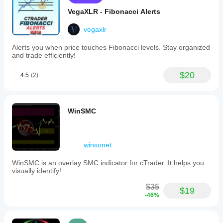
VegaXLR - Fibonacci Alerts
vegaxlr
Alerts you when price touches Fibonacci levels. Stay organized
and trade efficiently!
$20
4.5
(2)
WinSMC
winsonet
WinSMC is an overlay SMC indicator for cTrader. It helps you
visually identify!
$35
$19
-46%