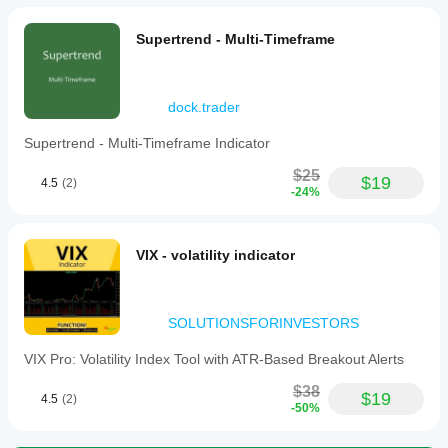
Supertrend - Multi-Timeframe
dock.trader
Supertrend - Multi-Timeframe Indicator
$25
$19
4.5
(2)
-24%
VIX - volatility indicator
SOLUTIONSFORINVESTORS
VIX Pro: Volatility Index Tool with ATR-Based Breakout Alerts
$38
$19
4.5
(2)
-50%