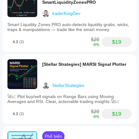
SmartLiquidityZonesPRO
traderKingDev
Smart Liquidity Zones PRO auto-detects liquidity grabs, wicks,
traps & manipulations — trade like the smart money.
$20
$19
4.3
(3)
-5%
[Stellar Strategies] MARSI Signal Plotter
StellarStrategies
🚀📈 Plot buy/sell signals on Range Bars using Moving
Averages and RSI. Clear, actionable trading insights.🚀📈
$20
$19
4.3
(3)
-5%
Phổ biến