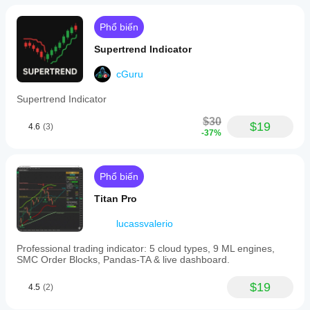
Phổ biến
Supertrend Indicator
cGuru
Supertrend Indicator
$30
$19
4.6
(3)
-37%
Phổ biến
Titan Pro
lucassvalerio
Professional trading indicator: 5 cloud types, 9 ML engines,
SMC Order Blocks, Pandas-TA & live dashboard.
$19
4.5
(2)