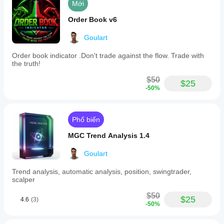
Mới
Order Book v6
Goulart
Order book indicator .Don't trade against the flow. Trade with
the truth!
$50
$25
-50%
Phổ biến
MGC Trend Analysis 1.4
Goulart
Trend analysis, automatic analysis, position, swingtrader,
scalper
$50
$25
4.6
(3)
-50%