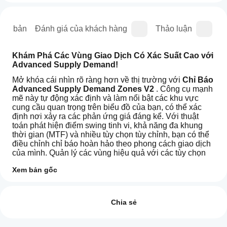
iên bản
Đánh giá của khách hàng
Thảo luận
C
Khám Phá Các Vùng Giao Dịch Có Xác Suất Cao với 
Advanced Supply Demand!
Mở khóa cái nhìn rõ ràng hơn về thị trường với 
Chỉ Báo 
Advanced Supply Demand Zones V2 
. Công cụ mạnh 
mẽ này tự động xác định và làm nổi bật các khu vực 
cung cầu quan trọng trên biểu đồ của bạn, có thể xác 
định nơi xảy ra các phản ứng giá đáng kể. Với thuật 
toán phát hiện điểm swing tinh vi, khả năng đa khung 
thời gian (MTF) và nhiều tùy chọn tùy chỉnh, bạn có thể 
điều chỉnh chỉ báo hoàn hảo theo phong cách giao dịch 
của mình. Quản lý các vùng hiệu quả với các tùy chọn 
loại bỏ các vùng bị phá vỡ hoặc trùng lặp, áp dụng giới 
Xem bản gốc
hạn thời gian và giữ cho biểu đồ của bạn sạch sẽ. Nâng 
cao phân tích của bạn với giao diện vùng tùy chỉnh, 
Làm
Tóm tắt AI
nhãn khung thời gian rõ ràng và hệ thống cảnh báo âm 
thế
Đánh giá: 1
Supply
thanh mạnh mẽ – đi kèm bộ đệm dữ liệu trực tiếp để 
nào
Chia sẻ
Demand
ngăn tiếng ồn lịch sử – đảm bảo bạn được thông báo 
Premium
để
5
0 %
khi giá tiếp cận các vùng đã định nghĩa. Nâng tầm phân 
V2
bắt
tích kỹ thuật và đưa ra quyết định giao dịch thông minh 