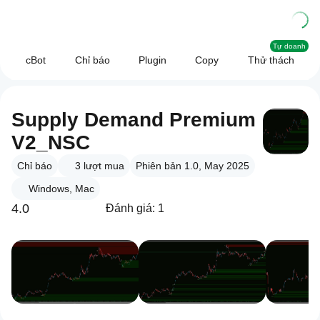
Tự doanh
cBot
Chỉ báo
Plugin
Copy
Thử thách
Supply Demand Premium
V2_NSC
Chỉ báo
3
lượt mua
Phiên bản 1.0, May 2025
Windows, Mac
4.0
Đánh giá: 1