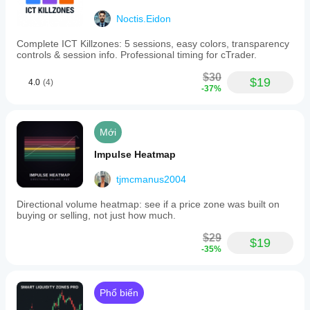
Noctis.Eidon
Complete ICT Killzones: 5 sessions, easy colors, transparency
controls & session info. Professional timing for cTrader.
$30
$19
4.0
(4)
-37%
Mới
Impulse Heatmap
tjmcmanus2004
Directional volume heatmap: see if a price zone was built on
buying or selling, not just how much.
$29
$19
-35%
Phổ biến