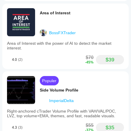
Area of Interest
BossFXTrader
Area of Interest with the power of AI to detect the market
interest.
$70
$39
4.0
(2)
-45%
Populer
Side Volume Profile
ImperialDelta
Right-anchored cTrader Volume Profile with VAH/VAL/POC,
LVZ, top volume+EMA, themes, and fast, readable visuals.
$55
$35
4.3
(3)
-37%