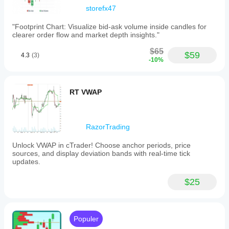
storefx47
"Footprint Chart: Visualize bid-ask volume inside candles for
clearer order flow and market depth insights."
$65
$59
4.3
(3)
-10%
RT VWAP
RazorTrading
Unlock VWAP in cTrader! Choose anchor periods, price
sources, and display deviation bands with real-time tick
updates.
$25
Populer