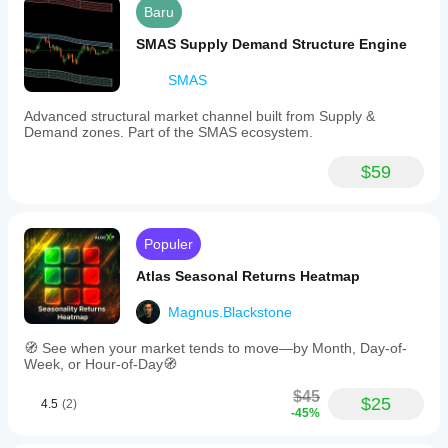
Baru
SMAS Supply Demand Structure Engine
SMAS
Advanced structural market channel built from Supply &
Demand zones. Part of the SMAS ecosystem.
$59
Populer
Atlas Seasonal Returns Heatmap
Magnus.Blackstone
🧭 See when your market tends to move—by Month, Day-of-
Week, or Hour-of-Day🧭
$45
$25
4.5
(2)
-45%