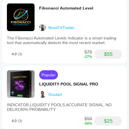
Fibonacci Automated Level
BossFXTrader
The Fibonacci Automated Levels Indicator is a smart trading
tool that automatically detects the most recent market.
$75
$55
4.0
(3)
-27%
Populer
LIQUIDITY POOL SIGNAL PRO
Goulart
INDICATOR,LIQUIDITY POOLS,ACCURATE SIGNAL, NO
DELAY,80% PROBABILITY
$50
$25
4.0
(3)
-50%