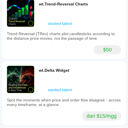
trading
wt.Trend-Reversal Charts
setup.
The
product
is
wasted.talent
suitable
for
Trend Reversal (TRev) charts plot candlesticks according to
markets
the distance price moves, not the passage of time.
including
Forex,
Indices,
$50
Commodities,
and
Crypto.
wt.Delta Widget
Profil indikator
wasted.talent
Spot the moments when price and order flow disagree - across
every timeframe, at a glance.
dari $15/mgg