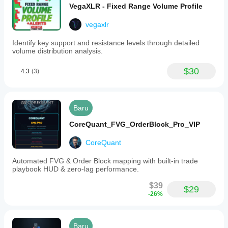
VegaXLR - Fixed Range Volume Profile
vegaxlr
Identify key support and resistance levels through detailed
volume distribution analysis.
$30
4.3
(3)
Baru
CoreQuant_FVG_OrderBlock_Pro_VIP
CoreQuant
Automated FVG & Order Block mapping with built-in trade
playbook HUD & zero-lag performance.
$39
$29
-26%
Baru