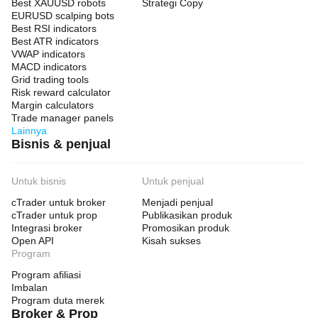
Best XAUUSD robots
Strategi Copy
EURUSD scalping bots
Best RSI indicators
Best ATR indicators
VWAP indicators
MACD indicators
Grid trading tools
Risk reward calculator
Margin calculators
Trade manager panels
Lainnya
Bisnis & penjual
Untuk bisnis
Untuk penjual
cTrader untuk broker
Menjadi penjual
cTrader untuk prop
Publikasikan produk
Integrasi broker
Promosikan produk
Open API
Kisah sukses
Program
Program afiliasi
Imbalan
Program duta merek
Broker & Prop