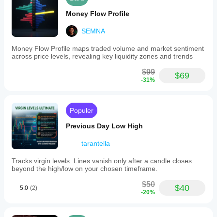
Money Flow Profile
SEMNA
Money Flow Profile maps traded volume and market sentiment
across price levels, revealing key liquidity zones and trends
$99
$69
-31%
Populer
Previous Day Low High
tarantella
Tracks virgin levels. Lines vanish only after a candle closes
beyond the high/low on your chosen timeframe.
$50
$40
5.0
(2)
-20%