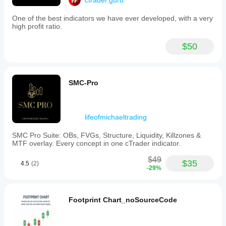
ctrader.guru
One of the best indicators we have ever developed, with a very
high profit ratio.
$50
SMC-Pro
lifeofmichaeltrading
SMC Pro Suite: OBs, FVGs, Structure, Liquidity, Killzones &
MTF overlay. Every concept in one cTrader indicator.
$49
$35
4.5
(2)
-29%
Footprint Chart_noSourceCode