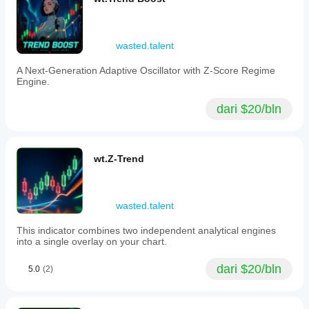
and
a
live
performance
wasted.talent
dashboard
displaying
A Next-Generation Adaptive Oscillator with Z-Score Regime
metrics
Engine.
like
ticks
per
dari $20/bln
bar
and
chart-
to-
wt.Z-Trend
Renko
ratios.
Extensive
visual
wasted.talent
customization
options
allow
This indicator combines two independent analytical engines
users
into a single overlay on your chart.
to
adapt
dari $20/bln
5.0
(2)
the
indicator
to
their