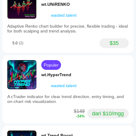
compatible
wt.UNiRENKO
with
various
wasted.talent
Renko
types
Adaptive Renko chart builder for precise, flexible trading - ideal
such
for both scalping and trend analysis.
as
Standard,
Unirenko,
$35
5.0
(2)
Mean,
and
Flex
Renko.
Populer
Key
features
wt.HyperTrend
include
precision
wasted.talent
tick
filtering
tailored
A cTrader indicator for clear trend direction, entry timing, and
to
on-chart risk visualization.
futures
tick
$149
dari $10/mgg
sizes,
-34%
customizable
alerts
and
notifications,
wt.Trend Boost