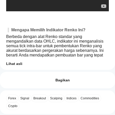
Mengapa Memilih Indikator Renko Ini?
Berbeda dengan alat Renko standar yang 
mengandalkan data OHLC, indikator ini menganalisis 
semua tick intra-bar untuk pembentukan Renko yang 
akurat berdasarkan pergerakan harga sebenarnya. Ini 
berarti Anda mendapatkan pembuatan bar yang tepat 
yang mencerminkan aksi pasar yang sesungguhnya, 
Lihat asli
bukan perkiraan.
Bagaimana
Ringkasan AI
cara mulai
Ulasan: 1
WT
Berbagai Konfigurasi Tampilan
menggunakan
Bagikan
-
Custom
indikator?
5
Integrasi Lengkap
0 %
 – Batang grafik berwarna, 
Renko
overlay Renko, dan penanda level harga
Setelah
4
100 %
PRO
Aplikasi
Tampilan Renko Murni
 – Visualisasi batang 
instalasi,
is
Forex
Signal
Breakout
Scalping
Indices
Commodities
3
cTrader
0 %
mandiri
tambahkan
an
mana yang
Grafik yang Ditingkatkan
 – Pewarnaan berbasis 
instance
advanced
2
Crypto
0 %
Renko dengan referensi level harga
Renko
untuk mulai
mendukung
1
0 %
chart
menggunakan