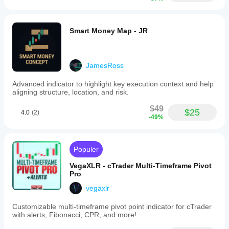
Smart Money Map - JR
JamesRoss
Advanced indicator to highlight key execution context and help
aligning structure, location, and risk.
$49
$25
4.0
(2)
-49%
Populer
VegaXLR - cTrader Multi-Timeframe Pivot
Pro
vegaxlr
Customizable multi-timeframe pivot point indicator for cTrader
with alerts, Fibonacci, CPR, and more!