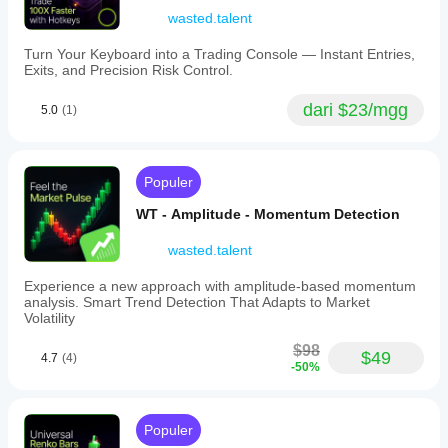
color-
wasted.talent
coded
bars,
Turn Your Keyboard into a Trading Console — Instant Entries,
Renko
Exits, and Precision Risk Control.
overlays,
and
price
dari $23/mgg
5.0
(1)
level
markers;
a
pure
Populer
Renko
standalone
WT - Amplitude - Momentum Detection
bar
view;
wasted.talent
and
an
enhanced
Experience a new approach with amplitude-based momentum
chart
analysis. Smart Trend Detection That Adapts to Market
mode
Volatility
combining
Renko
$98
$49
4.7
(4)
coloring
-50%
with
price
references.
It
Populer
is