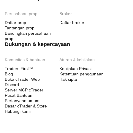
Perusahaan prop
Broker
Daftar prop
Daftar broker
Tantangan prop
Bandingkan perusahaan
prop
Dukungan & kepercayaan
Komunitas & bantuan
Aturan & kebijakan
Traders First™
Kebijakan Privasi
Blog
Ketentuan penggunaan
Buka cTrader Web
Hak cipta
Discord
Server MCP cTrader
Pusat Bantuan
Pertanyaan umum
Dasar cTrader & Store
Hubungi kami