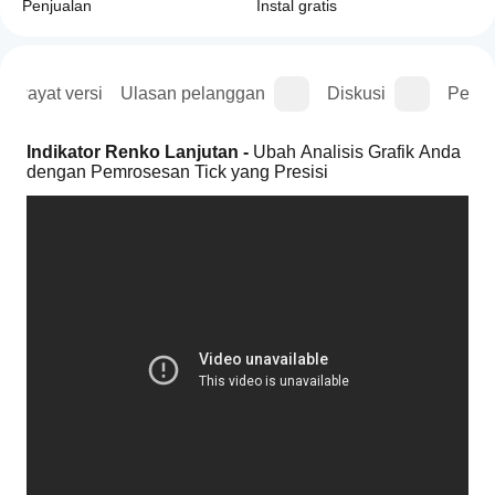
Penjualan
Instal gratis
Riwayat versi
Ulasan pelanggan
Diskusi
Perta
Indikator Renko Lanjutan - 
Ubah Analisis Grafik Anda 
dengan Pemrosesan Tick yang Presisi