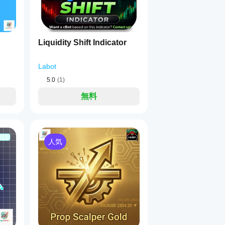
、または
ス、需給ゾーンをターゲットにする。
Liquidity Shift Indicator
Labot
ださい：
5.0
(1)
無料
）と一致していますか？
値、S/R、セッションの高値／安値など）で起きていますか？
ィの急増はありますか？
人気
トップサイズは適切ですか？
KillaのSHS／SHLは単なる「良いローソク足」ではなく、
高