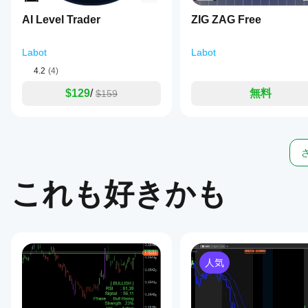
direction.
Signals
AI Level Trader
ZIG ZAG Free
are
displayed
directly
Labot
Labot
on
4.2
(4)
the
chart
$129
/
無料
$159
with
clear
labels
and
colors,
supported
by
an
これも好きかも
on-
chart
legend.
Recommended
for
use
on
hourly
人気
to
daily
timeframes
(H1,