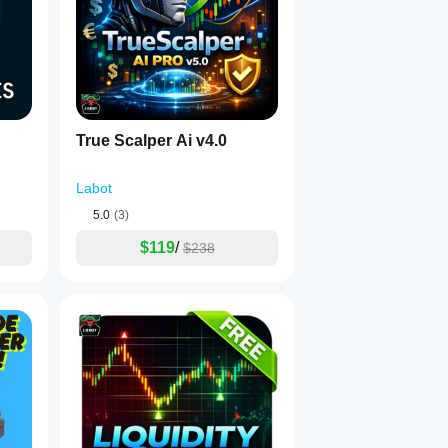
True Scalper Ai v4.0
る。
Labot
5.0
(3)
。
$119
/
$238
ー
：
の
安値を割る
→ ショートを検討。
高値を超える
→ ロングを検討。
すぐ上にSL
。
ぐ下にSL
。