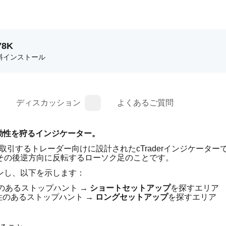
78K
料インストール
ディスカッション
よくあるご質問
スの流動性を狩るインジケーター。
取引するトレーダー向けに設計されたcTraderインジケーター
その後逆方向に反転するローソク足のことです。
ンし、以下を示します：
のあるストップハント → 
ショートセットアップ
を探すエリア
性のあるストップハント → 
ロングセットアップ
を探すエリア