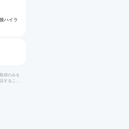
直接ハイラ
セット。
す。
の取得のみを
保証すること