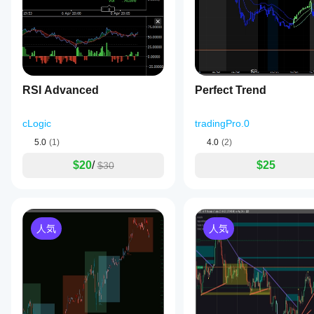
H4,
D1)
across
various
markets
including
forex,
indices,
RSI Advanced
Perfect Trend
cryptocurrencies,
stocks,
and
cLogic
tradingPro.0
commodities,
Bounty
5.0
(1)
4.0
(2)
Killa
is
$20
/
$25
$30
fully
customizable
with
parameters
such
人気
人気
as
lookback
period,
minimum
breakout
size,
wick
and