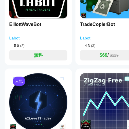
テイクプロフィット：
breakout
い。
略に適
beyond
応させ
少なくとも
1:1.5または1:2のリスクリワード
を目指す
recent
ること
近くの
スイング高値／安値
、サポート／レジスタン
highs/lows
ができ
by
ElliottWaveBot
TradeCopierBot
ます。
a
configurable
5. 安全上の注意＆クイックチェックリスト
number
Labot
Labot
of
Bounty Killerのシグナルを使う前に、以下を確認してく
pips,
5.0
(2)
4.3
(3)
a
トレンド？
long
無料
$69
/
シグナルは全体のトレンド（EMA 200／市場構造
$119
wick
レベル？
extending
ストップハントは意味のあるレベル（前回の高値／安
beyond
コンテキスト？
that
ニュース、セッションの開始／終了、ボラティリテ
level,
a
人気
リスク？
small
あなたの資金管理（取引ごとの最大％）に対してス
candle
body,
これらのポイントのうち3〜4が揃っている場合、Bounty 
and
としてトレードアイデアの基盤になります。
a
close
opposite
to
the
breakout