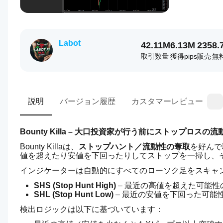
Labot
42.11M
6.13M
235
8.
取引数量
獲得pips
販売
無
説明
バージョン履歴
カスタマーレビュー
Bounty Killa – 大口投資家が行う前にストップロ
Bounty Killaは、
ストップハント／流動性の奪取
を好んで
値を超えたり安値を下回ったりしてストップを一掃し、
インジケーターは自動的にすべてのローソク足をスキャ
SHS (Stop Hunt High)
 – 最近の高値を超えた可能性
SHL (Stop Hunt Low)
 – 最近の安値を下回った可能
検出ロジックは以下に基づいています：