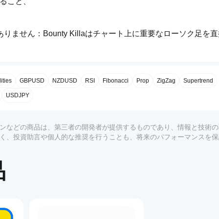
ること、
せん：Bounty Killaはチャート上に重要なローソク足を
ます。
意味を持つ場所を示します。
クアウト幅（ピップス）、実体／ヒゲの割合、シグナルのオフ
ties
GBPUSD
NZDUSD
RSI
Fibonacci
Prop
ZigZag
Supertrend
オーダーブロック、SMCコンセプトと完璧に組み合わせ可能。
USDJPY
適で、
客観的かつルールベース
のものを求める方に。
なく、取引の開始や終了は行いません。
身の戦略、トレンド分析、リスク管理と統合する必要がありま
プラグインなどの商品は、第三者の開発者が提供するものであり、情報と技術
ーではなく、投資助言や個人的な推奨を行うことも、将来のパフォーマンスを
品
主に学習用に使用してください。）
 – cTraderインジケーターを適用できるすべての場所。