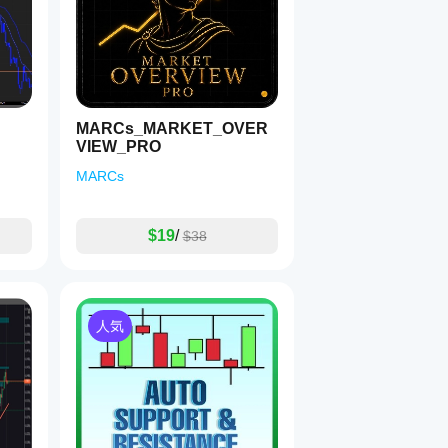
MARCs_MARKET_OVER
VIEW_PRO
MARCs
$19
/
$38
人気