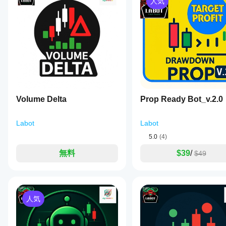
人気
highs
SHS – Stop Hunt High（ローソク足の上に赤いラ
ケータ
ンスト
or
すべて
5
4
3
2
価格が
最近の高値を超え
、
長い上ヒゲ
を作り、
ベ
ールし
ーをサ
lows,
アイデア：偽のブレイクアウトと高値上の流動性
たら、
ポート
trigger
インス
stop
してい
SHL – Stop Hunt Low（ローソク足の下に緑のラベ
NewsTradeHawk
タンス
orders,
るのは
価格が
最近の安値を下回り
、
長い下ヒゲ
を作り、
and
を追加
どの
アイデア：偽のブレイクダウンと安値下の流動性
November 12, 2025
then
する
cTrader
reverse
と、テ
Bounty Killerは
「今すぐ買え／売れ」
とは言いません
Not
direction.
アプリ
クニカ
bad if
反転がより意味を持つ
流動性ゾーン
をハイライトしま
It
です
the
ル分析
automatically
rules
か？
Volume Delta
にイン
Prop Ready Bot_v.2.0
scans
are
ジケー
each
3. 推奨基本設定
カスタム
already
イン
ターを
candle
インジケ
clear. It
Labot
Labot
インジケーターのパラメーター内で：
and
使用で
ジケ
ーターは
should
flags
きるよ
ータ
cTrader
5.0
(4)
not
10–20
遡るバー数（高値／安値）：
two
うにな
replace
Windows
ーを
→ 最近の高値／安値を探すバー数。
key
無料
$39
/
りま
$49
the
と
テス
patterns:
5–15
最小ブレイクアウト（ピップス）：
 ピップス
chart.
す。
cTrader
Stop
トす
→ ストップハントとカウントするための高値／安値
Macでの
Hunt
0.60–0.70
るに
全範囲に対する最小ヒゲ割合：
High
み利用可
→ ローソク足の少なくとも60〜70％がストップハ
はど
FibonacciTraderX
(SHS),
能です。
0.25–0.35
全範囲に対する最大実体割合：
うす
indicating
人気
→ ローソク足全体の範囲に比べて小さな実体。
November 7, 2025
probable
れば
3–5
シグナルオフセット（ピップス）：
stop
よい
the useful
→ 視覚的なもので、SHS／SHLラベルをローソク
hunts