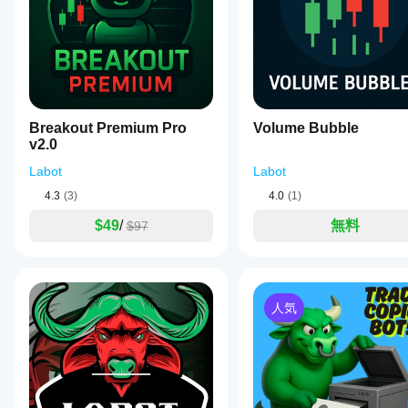
です
bit is the
above
entry
か？
recent
stops
highs
さま
4. シンプルな例の戦略
feeling
and
イン
ざま
automatic.
potential
ジケ
トレンドフィルター（EMA 200）：
な通
It needs a
short
ータ
貨ペ
boring
setups;
チャートに
200 EMA
を追加します。
test
アや
ーの
and
ショートのみ
：
before
期間
Stop
パラ
Breakout Premium Pro
Volume Bubble
価格が
EMA 200の下
にある。
bigger
Hunt
に
イ
v2.0
メー
size.
SHS
シグナル（ストップハント高値）を受け取
Low
ンジ
ター
(SHL),
Labot
Labot
ケー
ロングのみ
：
を調
indicating
ター
価格が
EMA 200の上
にある。
4.3
(3)
4.0
(1)
probable
整す
を適
SHL
シグナル（ストップハント安値）を受け取る
stop
べき
用
し
$49
/
無料
$97
hunts
です
エントリーアイデア：
て、
below
か？
さま
recent
ストップハントローソク足のクローズを待つ
。
lows
ざま
はい。
次のローソク足で
価格が確認した場合のみエントリ
and
な市
パラメ
SHSの場合：次のローソク足がSHSローソク足
potential
場環
ーター
人気
long
SHLの場合：次のローソク足がSHLローソク足の
境で
を変更
setups.
の挙
するこ
ストップロス：
The
動を
とで、
detection
ご確
SHS（ショート）の場合 → SHSローソク足の
高値の
criteria
インジ
認く
SHL（ロング）の場合 → SHLローソク足の
安値のす
include
ケータ
a
ださ
ーを戦