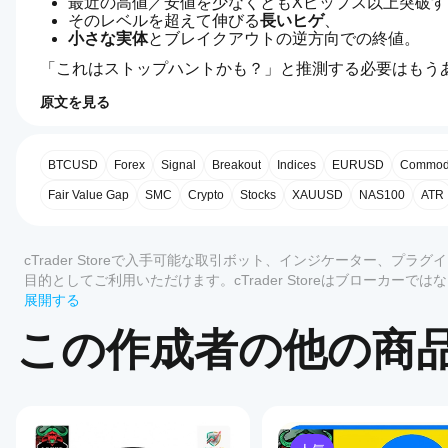
最近の高値／安値を少なくともXピップス以上突破す
そのレベルを超えて伸びる
長いヒゲ
、
小さな実体
とブレイクアウトの逆方向での終値。
「これはストップハントかも？」と推測する必要はもうありま
イトし、明確なラベル、色、チャート上の凡例を表示し
原文を見る
4.5
トレーダーに好まれる理由：
イン
AIによる概要
ジケ
市場がどこで
流動性を奪ったか
、そして反転がより
Bounty
完全に
カスタマイズ可能
：遡るバー数、最小ブレイ
ータ
BTCUSD
Forex
Signal
Breakout
Indices
EURUSD
Commodi
Killa
古典的な
サポート／レジスタンス
、需給、出来高、
is
ーの
Fair Value Gap
SMC
Crypto
Stocks
XAUUSD
NAS100
ATR
流動性ベースのセットアップを追うトレーダーに最
a
使用
cTrader
レビュー: 2
を開
⚠️ Bounty Killaは
完全な
トレーディングシステムでは
indicator
始す
マークされたローソク足は高情報ゾーンであり、ご自
designed
5
50 %
cTrader Storeで入手可能な取引ボット、インジケーター、
to
るに
Bounty Killa – クイックユーザーガイド（EN）
目的としてご利用いただけます。cTrader Storeはブローカ
identify
4
50 %
はど
stop-
もありません。
展開する
1. 推奨市場＆時間足
うす
3
0 %
loss
れば
liquidity
この作成者の他の商
時間足：
 H1、H4、D1
2
0 %
hunts
よい
（M1〜M5などの低い時間足はノイズが多いため、
—
1
0 %
です
シンボル：
 インデックス、FX、暗号通貨、株式、商品
price
か？
spikes
that
インジ
Storeの
break
ケータ
2. シグナルの読み方
カスタマーレビュー
recent
インジ
ーをイ