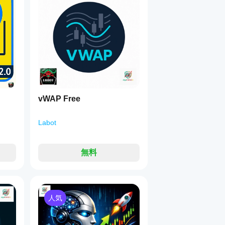
ベル）
1
アクローズ
します。
奪取後の
ショートセットアップ
の可能性。
ル）
ブルクローズ
します。
奪取後の
ロングセットアップ
の可能性。
。
す。
vWAP Free
Labot
無料
を超える最小距離。
ント方向のヒゲである必要があります。
人気
足から少し離して表示します。