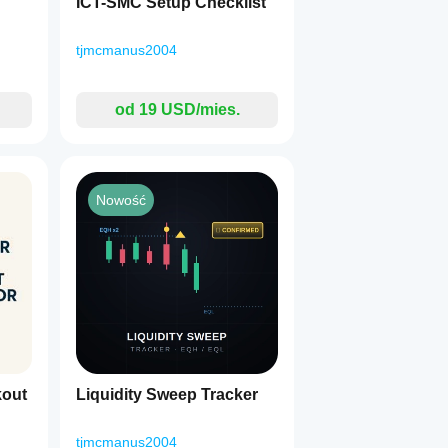
ICT-SMC Setup Checklist
tjmcmanus2004
od 19 USD/mies.
Nowość
kout
Liquidity Sweep Tracker
tjmcmanus2004