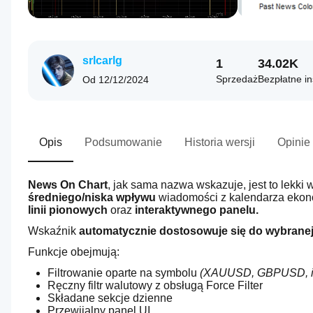
srlcarlg
1
34.02K
Sprzedaż
Bezpłatne in
Od
12/12/2024
Opis
Podsumowanie
Historia wersji
Opinie
News On Chart
, jak sama nazwa wskazuje, jest to lekki
średniego/niska
wpływu
 wiadomości z kalendarza eko
linii pionowych 
oraz
 interaktywnego panelu.
Wskaźnik 
automatycznie dostosowuje się do wybranej 
Funkcje obejmują:
Filtrowanie oparte na symbolu 
(XAUUSD, GBPUSD, itd
Ręczny filtr walutowy z obsługą Force Filter
Składane sekcje dzienne
Przewijalny panel UI