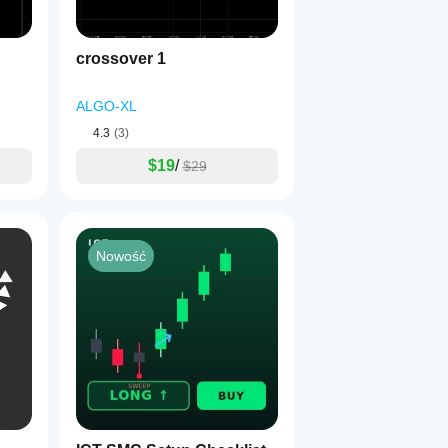
crossover 1
ALGO-XL
4.3
(3)
$19
/
$29
Nowość