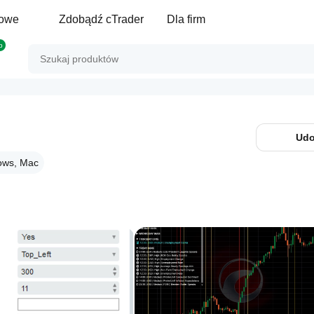
gowe
Zdobądź cTrader
Dla firm
p
Udo
ows, Mac