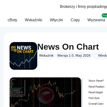
Brokerzy i firmy proptradin
Pro
cBoty
Wskaźniki
Wtyczki
Copy
Wyzwania
News On Chart
Wskaźnik
Wersja 1.0, May 2026
Wind