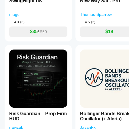
the
SwingHighLow
New Way Sar - Pro
display
of
news
mage
Thomas-Sparrow
by
4.3
(3)
4.5
(2)
impact
level
$35
/
$19
$50
and
controlling
filtering
behavior
to
tailor
the
news
feed
to
specific
trading
instruments.
This
tool
provides
visual
and
Risk Guardian – Prop Firm
Bollinger Bands Brea
filterable
HUD
Oscillator (+ Alerts)
economic
event
navizak
JavanFx