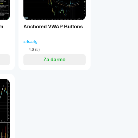
em
Anchored VWAP Buttons
srlcarlg
4.6
(5)
Za darmo