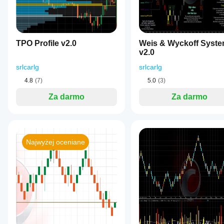
to
the
platform’s
selected
timezone.
Key
TPO Profile v2.0
Weis & Wyckoff Syst
features
v2.0
include
symbol-
srlcarlg
srlcarlg
based
filtering
4.8
(7)
5.0
(3)
(e.g.,
XAUUSD,
Za darmo
Za darmo
GBPUSD),
manual
currency
filtering
with
Najwyżej oceniane
override
options,
collapsible
daily
news
sections,
a
scrollable
user
interface