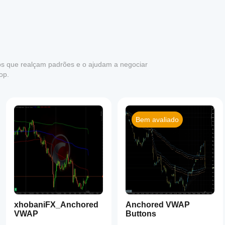
os que realçam padrões e o ajudam a negociar
op.
Bem avaliado
xhobaniFX_Anchored
Anchored VWAP
VWAP
Buttons