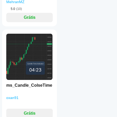
MehranMZ
5.0
(10)
Grátis
ms_Candle_ColseTime
oxan91
Grátis