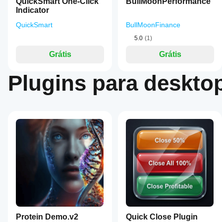
QuickSmart One-Click
BullMoonPerformance
Indicator
QuickSmart
BullMoonFinance
5.0
(1)
Grátis
Grátis
Plugins para deskto
Protein Demo.v2
Quick Close Plugin