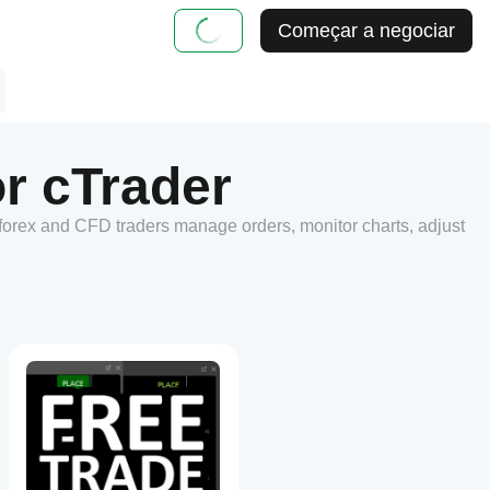
Começar a negociar
or cTrader
 forex and CFD traders manage orders, monitor charts, adjust