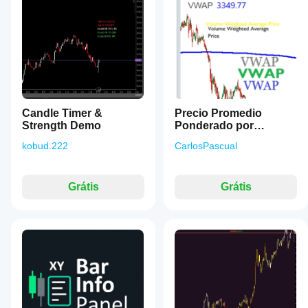
Candle Timer &
Precio Promedio
Strength Demo
Ponderado por
Volumen
kobud.222
CarlosPascual
Grátis
Grátis