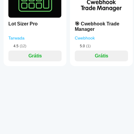
Lot Sizer Pro
🎯 Cwebhook Trade
Manager
Tarwada
Cwebhook
4.5
(12)
5.0
(1)
Grátis
Grátis