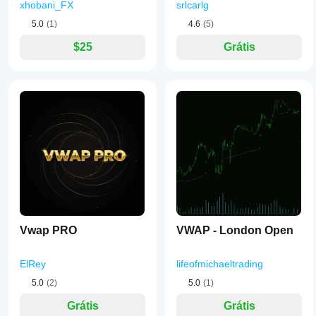
xhobani_FX
srlcarlg
5.0
(1)
4.6
(5)
$25
Grátis
Vwap PRO
VWAP - London Open
ElRey
lifeofmichaeltrading
5.0
(2)
5.0
(1)
Grátis
Grátis