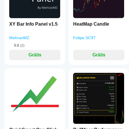
XY Bar Info Panel v1.5
HeatMap Candle
MehranMZ
Felipe.SC97
5.0
(2)
Grátis
Grátis