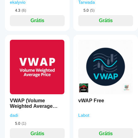
ekalyvio
Tarwada
4.3
(6)
5.0
(5)
Grátis
Grátis
VWAP (Volume
vWAP Free
Weighted Average
Price)
dadi
Labot
5.0
(1)
Grátis
Grátis