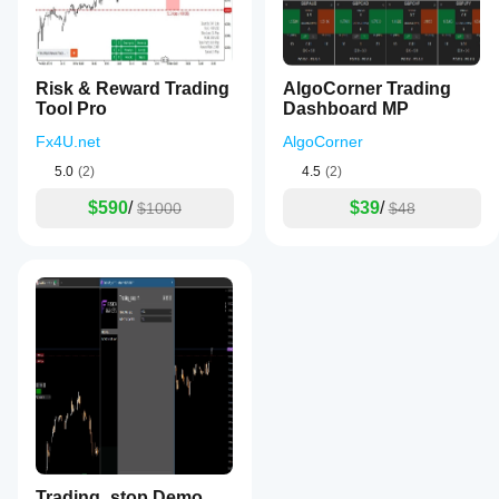
Risk & Reward Trading
AlgoCorner Trading
Tool Pro
Dashboard MP
Fx4U.net
AlgoCorner
5.0
(2)
4.5
(2)
$590
/
$39
/
$1000
$48
Trading_stop Demo