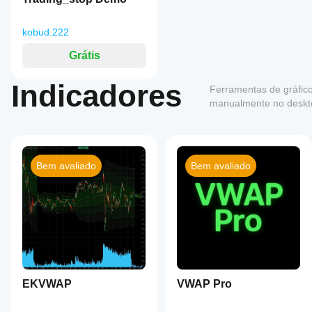
kobud.222
Grátis
Indicadores
Ferramentas de gráfic
manualmente no deskt
Bem avaliado
Bem avaliado
EKVWAP
VWAP Pro