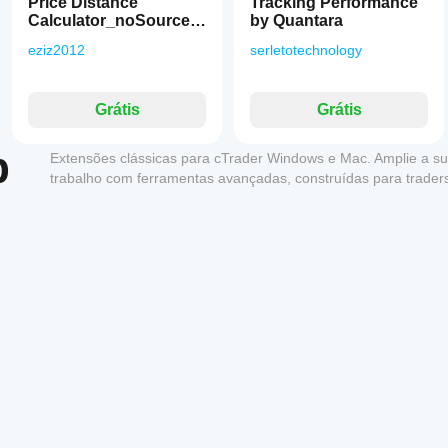
Price Distance
Tracking Performance
Calculator_noSourceC
by Quantara
ode
eziz2012
serletotechnology
Grátis
Grátis
p
Extensões clássicas para cTrader Windows e Mac. Amplie a s
trabalho com ferramentas avançadas, construídas para traders 