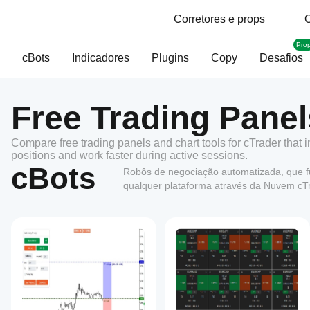
Corretores e props
O
Pro
cBots
Indicadores
Plugins
Copy
Desafios
Free Trading Panel
Compare free trading panels and chart tools for cTrader that
positions and work faster during active sessions.
cBots
Robôs de negociação automatizada, que 
qualquer plataforma através da Nuvem cT