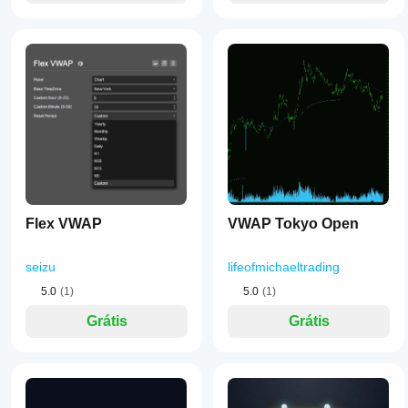
Flex VWAP
VWAP Tokyo Open
seizu
lifeofmichaeltrading
5.0
(1)
5.0
(1)
Grátis
Grátis