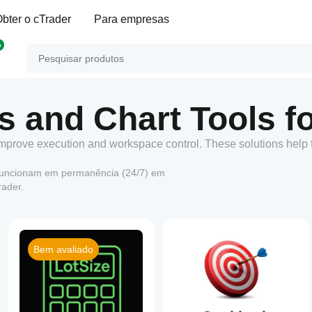
bter o cTrader
Para empresas
p
s and Chart Tools f
 improve execution and workspace control. These solutions help
funcionam em permanência (24/7) em
rader.
Bem avaliado