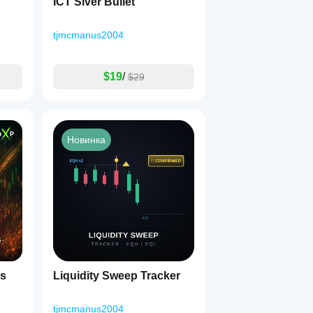
ICT Siver Bullet
tjmcmanus2004
$19
/
$29
Новинка
ns
Liquidity Sweep Tracker
tjmcmanus2004