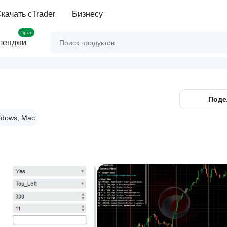
качать cTrader
Бизнесу
Проп
ленджи
Поде
dows, Mac