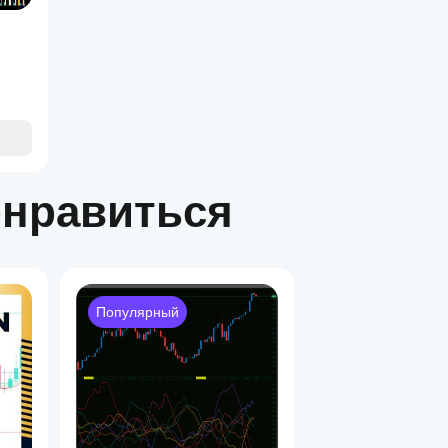
онравиться
Популярный