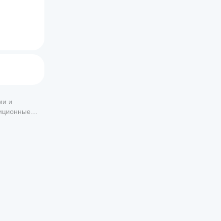
ми и
тиционные
валюты)
 
работал 