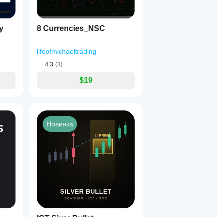
y
8 Currencies_NSC
lifeofmichaeltrading
4.3
(3)
$19
Новинка