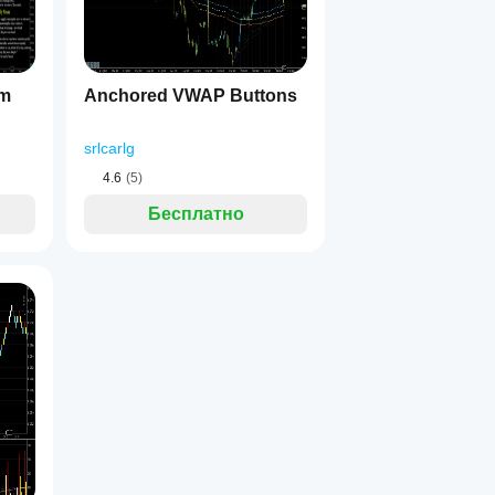
em
Anchored VWAP Buttons
srlcarlg
4.6
(5)
Бесплатно