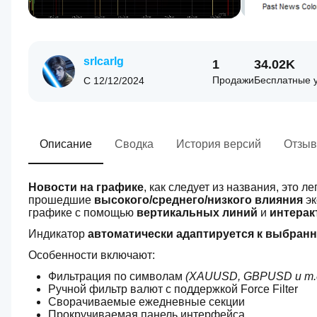
srlcarlg
1
34.02K
Продажи
Бесплатные 
С
12/12/2024
Описание
Сводка
История версий
Отзыв
Новости на графике
, как следует из названия, это 
прошедшие 
высокого/среднего/низкого
влияния
 э
графике с помощью 
вертикальных линий 
и
 интерак
Индикатор 
автоматически адаптируется к выбранн
Особенности включают:
Фильтрация по символам 
(XAUUSD, GBPUSD и т.д
Ручной фильтр валют с поддержкой Force Filter
Сворачиваемые ежедневные секции
Прокручиваемая панель интерфейса