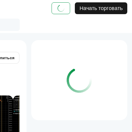
Начать торговать
литься