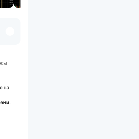
осы
 на 
ени.