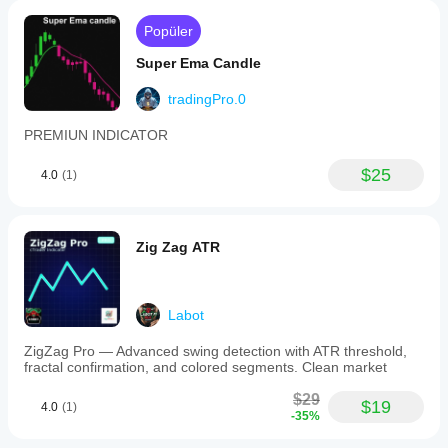
Popüler
Super Ema Candle
tradingPro.0
PREMIUN INDICATOR
$25
4.0
(1)
Zig Zag ATR
Labot
ZigZag Pro — Advanced swing detection with ATR threshold,
fractal confirmation, and colored segments. Clean market
$29
$19
4.0
(1)
-35%