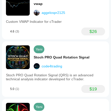
vwap
aggelospr2125
Custom VWAP Indicator for cTrader
$26
4.6
(3)
Yeni
Stoch PRO Quad Rotation Signal
code4trading
Stoc​h PRO Quad Rotation Signal (QRS) is an advanced
technical analysis indicator developed for cTrader.
$19
5.0
(1)
Yeni