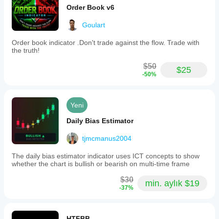
Order Book v6
Goulart
Order book indicator .Don't trade against the flow. Trade with
the truth!
$50
$25
-50%
Yeni
Daily Bias Estimator
tjmcmanus2004
The daily bias estimator indicator uses ICT concepts to show
whether the chart is bullish or bearish on multi-time frame
$30
min. aylık $19
-37%
HTFBB