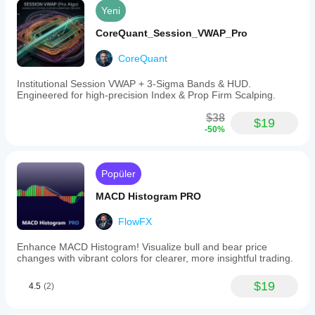
Yeni
CoreQuant_Session_VWAP_Pro
CoreQuant
Institutional Session VWAP + 3-Sigma Bands & HUD.
Engineered for high-precision Index & Prop Firm Scalping.
$38
$19
-50%
Popüler
MACD Histogram PRO
FlowFX
Enhance MACD Histogram! Visualize bull and bear price
changes with vibrant colors for clearer, more insightful trading.
$19
4.5
(2)