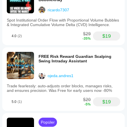
ricardo7307
Spot Institutional Order Flow with Proportional Volume Bubbles
& Integrated Cumulative Volume Delta (CVD) Intelligence.
$29
$19
4.0
(2)
-35%
FREE Risk Reward Guardian Scalping
Swing Intraday Assistant
ojeda.andres1
Trade fearlessly: auto-adjusts order blocks, manages risks,
and ensures precision. Was Free for early users now -80%
$20
$19
5.0
(1)
-5%
Popüler