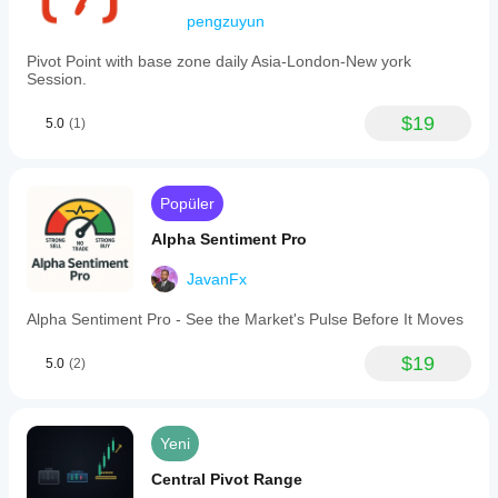
pengzuyun
Pivot Point with base zone daily Asia-London-New york
Session.
$19
5.0
(1)
Popüler
Alpha Sentiment Pro
JavanFx
Alpha Sentiment Pro - See the Market's Pulse Before It Moves
$19
5.0
(2)
Yeni
Central Pivot Range