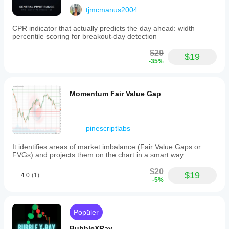
tjmcmanus2004
CPR indicator that actually predicts the day ahead: width
percentile scoring for breakout-day detection
$29
$19
-35%
Momentum Fair Value Gap
pinescriptlabs
It identifies areas of market imbalance (Fair Value Gaps or
FVGs) and projects them on the chart in a smart way
$20
$19
4.0
(1)
-5%
Popüler
BubbleXRay