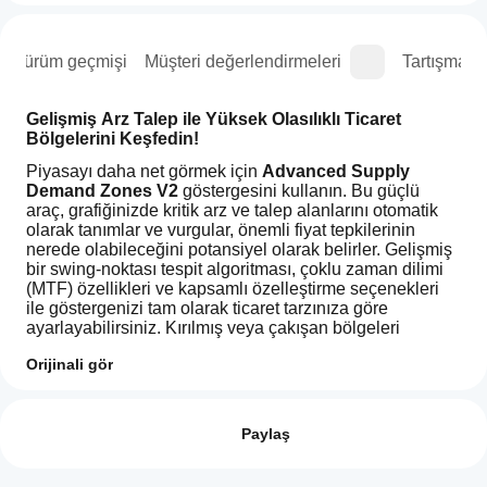
Sürüm geçmişi
Müşteri değerlendirmeleri
Tartışma
Gelişmiş Arz Talep ile Yüksek Olasılıklı Ticaret 
Bölgelerini Keşfedin!
Piyasayı daha net görmek için 
Advanced Supply 
Demand Zones V2 
göstergesini kullanın. Bu güçlü 
araç, grafiğinizde kritik arz ve talep alanlarını otomatik 
olarak tanımlar ve vurgular, önemli fiyat tepkilerinin 
nerede olabileceğini potansiyel olarak belirler. Gelişmiş 
bir swing-noktası tespit algoritması, çoklu zaman dilimi 
(MTF) özellikleri ve kapsamlı özelleştirme seçenekleri 
ile göstergenizi tam olarak ticaret tarzınıza göre 
ayarlayabilirsiniz. Kırılmış veya çakışan bölgeleri 
kaldırma, zaman sınırları uygulama ve grafiğinizi temiz 
Orijinali gör
tutma seçenekleriyle bölgeleri etkili bir şekilde yönetin. 
Özelleştirilebilir bölge görünümleri, net zaman dilimi 
Bir göstergeyi
YZ özeti
etiketleri ve canlı veri tamponu ile donatılmış sağlam bir 
kullanmaya
Değerlendirmeler: 1
Supply
ses uyarı sistemi ile analizlerinizi geliştirin – böylece 
nasıl
Paylaş
Demand
tanımladığınız bölgelere önemli fiyat yaklaşımlarında 
Premium
başlayabilirim?
5
0 %
bildirim alırsınız. Teknik analizlerinizi bir üst seviyeye 
V2
Kurulumdan
taşıyın ve daha bilinçli ticaret kararları verin!