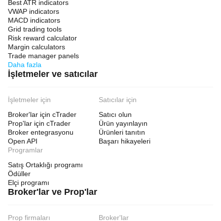
Best ATR indicators
VWAP indicators
MACD indicators
Grid trading tools
Risk reward calculator
Margin calculators
Trade manager panels
Daha fazla
İşletmeler ve satıcılar
İşletmeler için
Satıcılar için
Broker'lar için cTrader
Satıcı olun
Prop'lar için cTrader
Ürün yayınlayın
Broker entegrasyonu
Ürünleri tanıtın
Open API
Başarı hikayeleri
Programlar
Satış Ortaklığı programı
Ödüller
Elçi programı
Broker'lar ve Prop'lar
Prop firmaları
Broker'lar