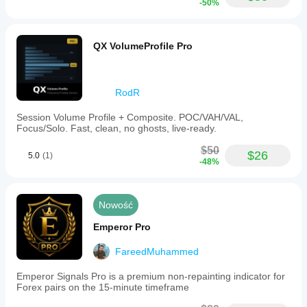
-50%
QX VolumeProfile Pro
RodR
Session Volume Profile + Composite. POC/VAH/VAL,
Focus/Solo. Fast, clean, no ghosts, live-ready.
$50
$26
5.0
(1)
-48%
Nowość
Emperor Pro
FareedMuhammed
Emperor Signals Pro is a premium non-repainting indicator for
Forex pairs on the 15-minute timeframe