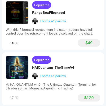
Popularne
RangeBoxFibonacci
Thomas-Sparrow
With this Fibonacci retracement indicator, traders have full
control over the retracement levels displayed on the chart.
$49
4.5
(2)
Popularne
HAIQuantum_TheGameV4
Thomas-Sparrow
🚀 HAI QUANTUM v4.0 | The Ultimate Quantum Terminal for
cTrader (Smart Money & Algorithmic Trading)
$129
4.7
(4)