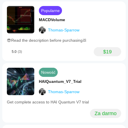
Popularne
MACDVolume
Thomas-Sparrow
😎Read the description before purchasing💩
$19
5.0
(3)
Nowość
HAIQuantum_V7_Trial
Thomas-Sparrow
Get complete access to HAI Quantum V7 trial
Za darmo