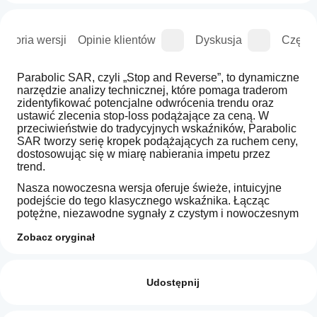
istoria wersji
Opinie klientów
Dyskusja
Częste
Parabolic SAR, czyli „Stop and Reverse”, to dynamiczne 
narzędzie analizy technicznej, które pomaga traderom 
zidentyfikować potencjalne odwrócenia trendu oraz 
ustawić zlecenia stop-loss podążające za ceną. W 
przeciwieństwie do tradycyjnych wskaźników, Parabolic 
SAR tworzy serię kropek podążających za ruchem ceny, 
dostosowując się w miarę nabierania impetu przez 
trend.
Nasza nowoczesna wersja oferuje świeże, intuicyjne 
podejście do tego klasycznego wskaźnika. Łącząc 
potężne, niezawodne sygnały z czystym i nowoczesnym 
designem, pomaga traderom łatwo wizualizować 
Zobacz oryginał
kierunek trendu oraz potencjalne punkty wejścia lub 
Profil wskaźnika
wyjścia. Niezależnie od tego, czy jesteś doświadczonym 
Jak mogę
traderem, czy dopiero zaczynasz, Parabolic SAR: 
zacząć
Opinie: 1
Wersja Nowoczesna zapewnia jasność i precyzję 
używać
Udostępnij
potrzebną do pewnego poruszania się po rynkach.
wskaźnika?
5
100 %
Po instalacji