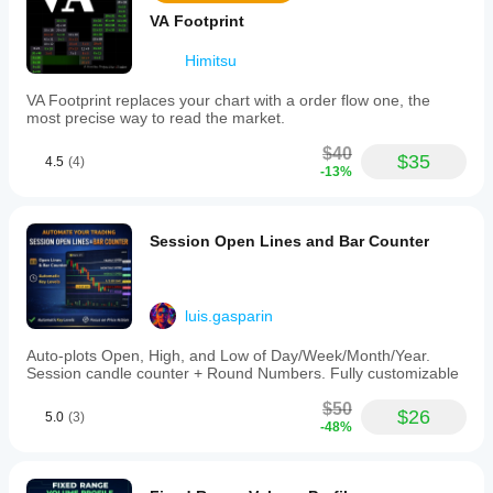
VA Footprint
Himitsu
VA Footprint replaces your chart with a order flow one, the
most precise way to read the market.
$40
$35
4.5
(4)
-13%
Session Open Lines and Bar Counter
luis.gasparin
Auto-plots Open, High, and Low of Day/Week/Month/Year.
Session candle counter + Round Numbers. Fully customizable
$50
$26
5.0
(3)
-48%