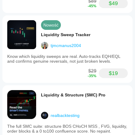
$89
$49
-45%
Nowość
Liquidity Sweep Tracker
tjmcmanus2004
Know which liquidity sweeps are real. Auto-tracks EQH/EQL
and confirms genuine reversals, not just broken levels.
$29
$19
-35%
Liquidity & Structure (SMC) Pro
realbacktesting
The full SMC suite: structure BOS CHoCH MSS , FVG, liquidity,
order blocks & a 0 to100 confluence score. No repaint.