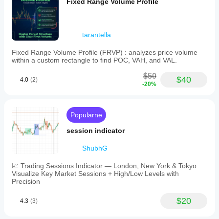
Fixed Range Volume Profile
tarantella
Fixed Range Volume Profile (FRVP) : analyzes price volume
within a custom rectangle to find POC, VAH, and VAL.
$50
$40
4.0
(2)
-20%
Popularne
session indicator
ShubhG
📈 Trading Sessions Indicator — London, New York & Tokyo
Visualize Key Market Sessions + High/Low Levels with
Precision
$20
4.3
(3)