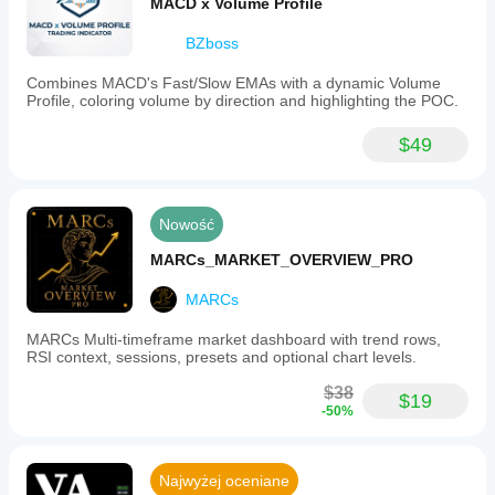
MACD x Volume Profile
BZboss
Combines MACD's Fast/Slow EMAs with a dynamic Volume
Profile, coloring volume by direction and highlighting the POC.
$49
Nowość
MARCs_MARKET_OVERVIEW_PRO
MARCs
MARCs Multi-timeframe market dashboard with trend rows,
RSI context, sessions, presets and optional chart levels.
$38
$19
-50%
Najwyżej oceniane