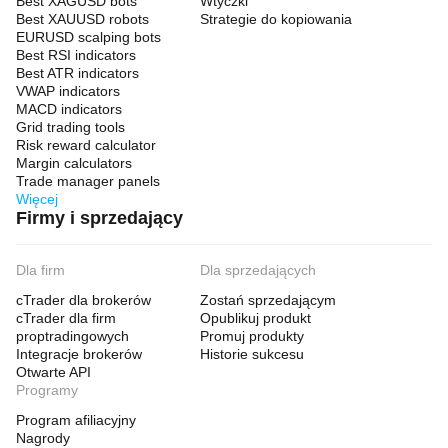
Best XAGUSD bots
Wtyczki
Best XAUUSD robots
Strategie do kopiowania
EURUSD scalping bots
Best RSI indicators
Best ATR indicators
VWAP indicators
MACD indicators
Grid trading tools
Risk reward calculator
Margin calculators
Trade manager panels
Więcej
Firmy i sprzedający
Dla firm
Dla sprzedających
cTrader dla brokerów
Zostań sprzedającym
cTrader dla firm
Opublikuj produkt
proptradingowych
Promuj produkty
Integracje brokerów
Historie sukcesu
Otwarte API
Programy
Program afiliacyjny
Nagrody