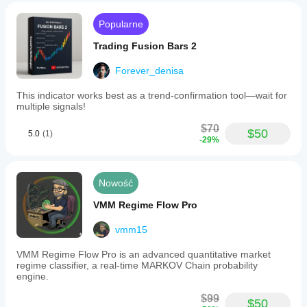
Popularne
Trading Fusion Bars 2
Forever_denisa
This indicator works best as a trend-confirmation tool—wait for
multiple signals!
$70
$50
5.0
(1)
-29%
Nowość
VMM Regime Flow Pro
vmm15
VMM Regime Flow Pro is an advanced quantitative market
regime classifier, a real-time MARKOV Chain probability
engine.
$99
$50