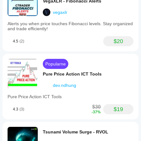
VegaXLR - Fibonacci Alerts
vegaxlr
Alerts you when price touches Fibonacci levels. Stay organized
and trade efficiently!
$20
4.5
(2)
Popularne
Pure Price Action ICT Tools
dev.ndhung
Pure Price Action ICT Tools
$30
$19
4.3
(3)
-37%
Tsunami Volume Surge - RVOL