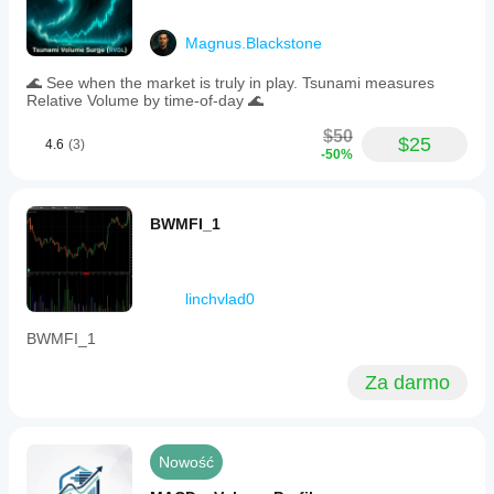
Magnus.Blackstone
🌊 See when the market is truly in play. Tsunami measures
Relative Volume by time-of-day 🌊
$50
$25
4.6
(3)
-50%
BWMFI_1
linchvlad0
BWMFI_1
Za darmo
Nowość