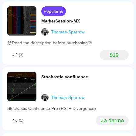
read.
Great for
Popularne
spotting
quick
MarketSession-MX
trend
flips, but
add
Thomas-Sparrow
filters to
avoid
😎Read the description before purchasing💩
false
turns on
$19
choppy
4.3
(3)
markets."
Stochastic confluence
Thomas-Sparrow
Stochastic Confluence Pro (RSI + Divergence)
Za darmo
4.0
(1)