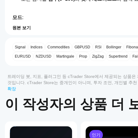
모드
:
원본 보기
4.0
지표 프로필
지
학습
표
간단한 시각 자료, 규칙 및 예제로 각 형태를 탐색합니다.
를
Signal
Indices
Commodities
GBPUSD
RSI
Bollinger
Fibona
어
EURUSD
NZDUSD
Martingale
Prop
ZigZag
Supertrend
Fai
떻
리뷰: 1
실시간
게
사
점수와 간결한 “이유” 설명과 함께 최신 감지된 패턴을 표
5
0 %
트레이딩 봇, 지표, 플러그인 등 cTrader Store에서 제공되는 
용
것입니다. cTrader Store는 중개인이 아니며, 투자 조언, 개인별
4
100 %
할
확장
수
훈련 (퀴즈)
3
0 %
있
이 작성자의 상품 더 
2
0 %
자격을 갖춘 과거 패턴에서 일시 정지하고 다음을 묻는 대화
나
1
0 %
요?
4가지 선택지 (1개 정답 + 3개 유사 오답)
즉각적인 피드백 (정답/오답) + 숫자 설명
설치
어떤
통계: 시도 횟수, 정확도 %, 연속 성공
후
cTrader
기본 수동 다음; 선택적 자동 다음(지연 포함)
인스
고객 리뷰
앱이
턴스
인기