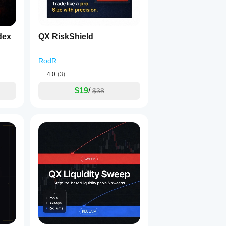
dex
QX RiskShield
RodR
4.0
(3)
$19
/
$38