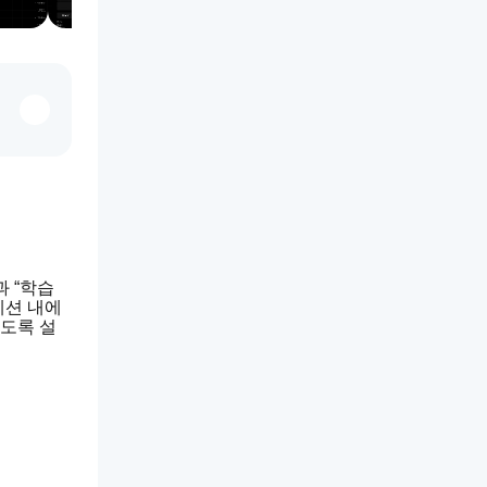
 “학습 
세션 내에
있도록 설