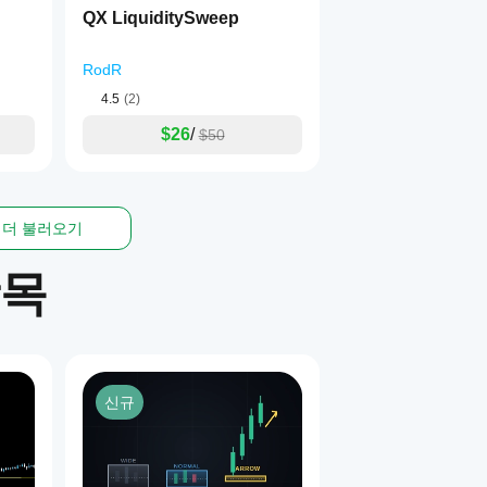
QX LiquiditySweep
RodR
4.5
(2)
$26
/
$50
더 불러오기
항목
신규