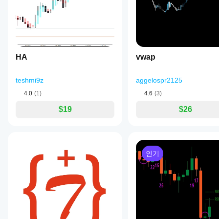
HA
vwap
teshmi9z
aggelospr2125
4.0
(1)
4.6
(3)
$19
$26
인기