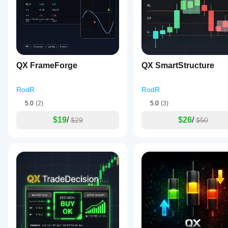
기간
개
에
변
지표
수
를
를
적용
조
하여
정
다양
해
QX FrameForge
QX SmartStructure
한
야
시장
하
조건
RodR
RodR
에서
나
지표
5.0
(2)
5.0
(3)
요?
가
예,
$19
/
$26
/
$29
$50
어떻
매개
게
변수
작동
를
하는
수정
지
하여
이해
자신
할
의
수
전략
있습
에
니
맞게
다.
지표
를