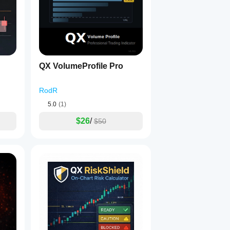
QX VolumeProfile Pro
RodR
5.0
(1)
$26
/
$50