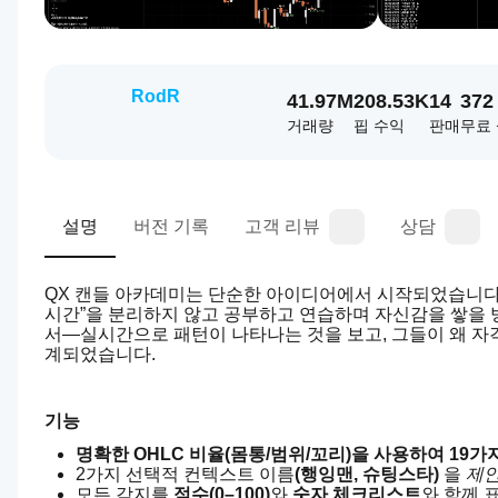
RodR
41.97M
208.53K
14
372
거래량
핍 수익
판매
무료
설명
버전 기록
고객 리뷰
상담
QX 캔들 아카데미는 단순한 아이디어에서 시작되었습니다:
시간”을 분리하지 않고 공부하고 연습하며 자신감을 쌓을 방
서—실시간으로 패턴이 나타나는 것을 보고, 그들이 왜 자
계되었습니다.
기능
명확한 OHLC 비율(몸통/범위/꼬리)을 사용하여 19
2가지 선택적 컨텍스트 이름
(행잉맨, 슈팅스타)
 을 
제안
모든 감지를 
점수(0–100)
와 
숫자 체크리스트
와 함께 