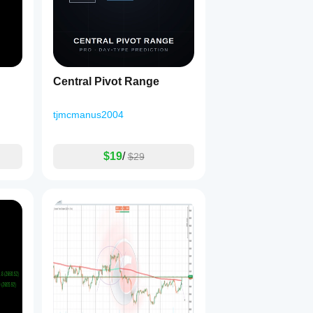
Central Pivot Range
tjmcmanus2004
$19
/
$29