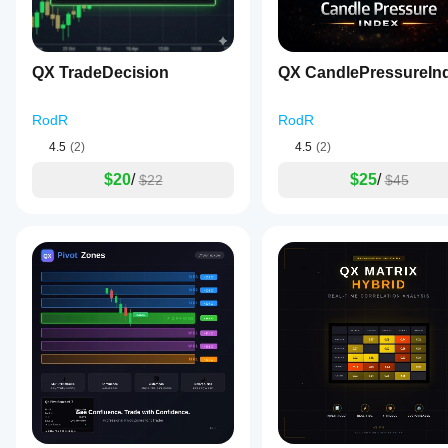
조정
할
수
있습
QX TradeDecision
QX CandlePressureIn
니
다.
RodR
RodR
4.5
(2)
4.5
(2)
$20
/
$25
/
$22
$45