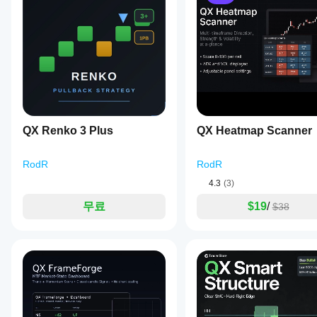
를
Store의
모두
5
4
3
2
추가
선택적 컨텍스트 레이어 (비차단)
지표를
하여
지원하
활성화하면, 지표는 다음을 사용하여 컨텍스트 노트와 선택
기술
나요?
HFTWarrior23
분석
EMA 추세
 (기울기 + 선택적 종가 대 EMA 확인)
맞춤형
을
지
ATR
 변동성 인식용
February 13, 2026
지표는
위한
표
컨텍스트는 패턴을 제거하지 않고 Favorable/Neutral
cTrader
지표
를
Windows
를
및 Mac에
어
사용
서만 사
성능 및 사용성
떻
할
QX Renko 3 Plus
QX Heatmap Scanner
용할 수
게
수
MTF 없음: 현재 차트 시간 프레임만 사용합니다.
있습니
있습
테
히스토리/훈련 스캔은 플랫폼 멈춤을 방지하기 위해 분
다.
RodR
RodR
니
스
차트 객체는 성능 유지를 위해 제한됩니다.
다.
트
4.3
(3)
교육용 도구입니다. 거래 실행 기능은 없습니다.
할
무료
$19
/
$38
수
있
나
요?
다양
지
한
표
심벌
매
및