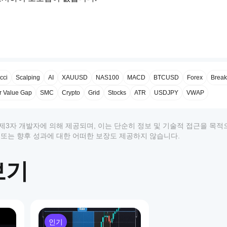
 선택적으로 차트 마커를 필터링하여 선택한 패턴에 집중할 수 있
cci
Scalping
AI
XAUUSD
NAS100
MACD
BTCUSD
Forex
Break
r Value Gap
SMC
Crypto
Grid
Stocks
ATR
USDJPY
VWAP
시합니다. 최근 감지 기록도 포함됩니다.
상품은 제3자 개발자에 의해 제공되며, 이는 단순히 정보 및 기술적 접근을 목
 추천 또는 향후 성과에 대한 어떠한 보장도 제공하지 않습니다.
보기
형 훈련 모드: 
“이 패턴은 무엇인가요?”
인기