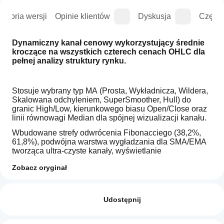
istoria wersji
Opinie klientów
Dyskusja
Częste
Dynamiczny kanał cenowy wykorzystujący średnie 
kroczące na wszystkich czterech cenach OHLC dla 
pełnej analizy struktury rynku.
Stosuje wybrany typ MA (Prosta, Wykładnicza, Wildera, 
Skalowana odchyleniem, SuperSmoother, Hull) do 
granic High/Low, kierunkowego biasu Open/Close oraz 
linii równowagi Median dla spójnej wizualizacji kanału.
Wbudowane strefy odwrócenia Fibonacciego (38,2%, 
61,8%), podwójna warstwa wygładzania dla SMA/EMA 
tworząca ultra-czyste kanały, wyświetlanie 
wieloczasowe z tradycyjnym trybem schodkowym lub 
Zobacz oryginał
ukośnymi liniami trendu, inteligentne projekcje oparte na 
momentum oraz wykrywanie odrzuceń granic 
Jak mogę
Podsumowanie AI
zapewniają kompleksową strukturę kanału dla traderów 
zacząć
Opinie: 0
The
celujących w odwrócenie do średniej i ocenę siły trendu 
używać
Udostępnij
Moving
w różnych ramach czasowych.
Average
wskaźnika?
Channel
Po instalacji