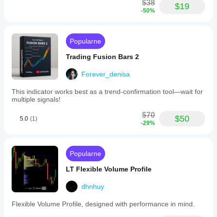
$38
$19
-50%
Popularne
Trading Fusion Bars 2
Forever_denisa
This indicator works best as a trend-confirmation tool—wait for
multiple signals!
$70
$50
5.0
(1)
-29%
Popularne
LT Flexible Volume Profile
dhnhuy
Flexible Volume Profile, designed with performance in mind.