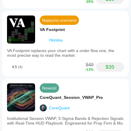
-35%
Najwyżej oceniane
VA Footprint
Himitsu
VA Footprint replaces your chart with a order flow one, the
most precise way to read the market.
$40
$35
4.5
(4)
-13%
Nowość
CoreQuant_Session_VWAP_Pro
CoreQuant
Institutional Session VWAP, 3-Sigma Bands & Rejection Signals
with Real-Time HUD Playbook. Engineered for Prop Firm & Mu