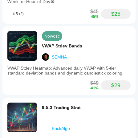
Week, or Hour-of-Day🧭
$45
$25
4.5
(2)
-45%
Nowość
VWAP Stdev Bands
SEMNA
VWAP Stdev Heatmap: Advanced daily VWAP with 5-tier
standard deviation bands and dynamic candlestick coloring.
$49
$29
-41%
9-5-3 Trading Strat
BrickAlgo