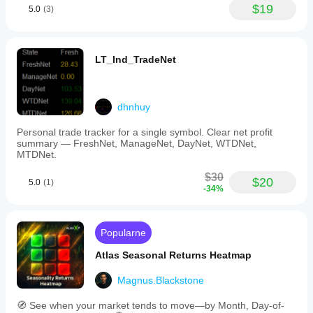
$19
5.0
(3)
LT_Ind_TradeNet
dhnhuy
Personal trade tracker for a single symbol. Clear net profit
summary — FreshNet, ManageNet, DayNet, WTDNet,
MTDNet.
$30
$20
5.0
(1)
-34%
Popularne
Atlas Seasonal Returns Heatmap
Magnus.Blackstone
🧭 See when your market tends to move—by Month, Day-of-