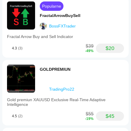
Crypto,
and
Popularne
Stocks.
FractalArrowBuySell
Profil wskaźnika
BossFXTrader
Fractal Arrow Buy and Sell Indicator
$39
$20
4.3
(3)
-49%
GOLDPREMIUN
TradingPro22
Gold premiun XAUUSD Exclusive Real-Time Adaptive
Intelligence
$55
$45
4.5
(2)
-19%