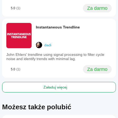
slope
ulepszenia, zostaw komentarz na karcie Dyskusja. 
reflects
Twoja opinia pomaga ulepszyć wskaźnik dla 
Za darmo
5.0
(1)
momentum
wszystkich. 
and
price
position
indicates
Instantaneous Trendline
trend
strength,
enabling
traders
dadi
to
assess
John Ehlers' trendline using signal processing to filter cycle
trend
noise and identify trends with minimal lag.
direction,
momentum
shifts,
Za darmo
5.0
(1)
and
mean
reversion
zones
Załaduj więcej
across
various
markets
including
Możesz także polubić
Forex,
Indices,
Commodities,