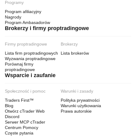
Programy
Program afiliacyjny
Nagrody
Program Ambasadorów
Brokerzy i firmy proptradingowe
Firmy proptradingowe
Brokerzy
Lista firm proptradingowych
Lista brokerów
Wyzwania proptradingowe
Porównaj firmy
proptradingowe
Wsparcie i zaufanie
Społeczność i pomoc
Warunki i zasady
Traders First™
Polityka prywatności
Blog
Warunki użytkowania
Otwórz cTrader Web
Prawa autorskie
Discord
Serwer MCP cTrader
Centrum Pomocy
Częste pytania