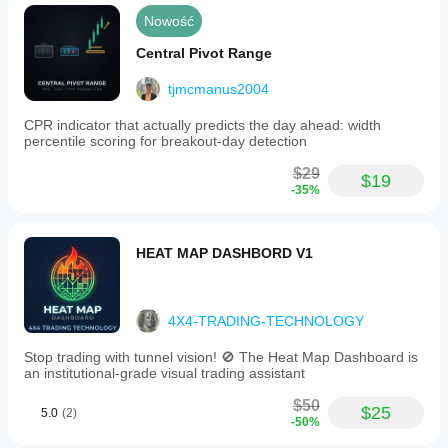
Nowość
Central Pivot Range
tjmcmanus2004
CPR indicator that actually predicts the day ahead: width
percentile scoring for breakout-day detection
$29
$19
-35%
HEAT MAP DASHBORD V1
4X4-TRADING-TECHNOLOGY
Stop trading with tunnel vision! 🚫 The Heat Map Dashboard is
an institutional-grade visual trading assistant
$50
$25
5.0
(2)
-50%