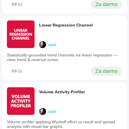
multi-
Za darmo
5.0
(1)
timeframe
bar
Oscylatory
closes.
Smart
Balance of Power
momentum-
Linear Regression Channel
Price-Time Filtering
based
Waddah Attar Explosion
projections
indicate
potential
dadi
channel
____________________________________________
direction,
____________________________________________
Statistically-grounded trend channels via linear regression —
while
__
clear trend & reversal zones.
boundary
rejection
detection
Za darmo
5.0
(1)
signals
ZASTRZEŻENIE
possible
reversals.
Trading wiąże się z ryzykiem. Ten wskaźnik jest 
This
przeznaczony wyłącznie do analizy technicznej — 
Volume Activity Profiler
tool
zawsze stosuj odpowiednie zarządzanie ryzykiem i 
offers
handluj odpowiedzialnie.
a
cohesive
visual
dadi
system
OPINIE I ULEPSZENIA
where
Volume profiler applying Wyckoff effort vs result and spread
channel
Jeśli masz sugestie, prośby o funkcje lub pomysły na 
analysis with visual bar graphs.