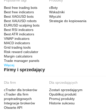
Popularne tagi
Produkty
Best free trading bots
cBoty
Best free indicators
Wskaźniki
Best XAGUSD bots
Wtyczki
Best XAUUSD robots
Strategie do kopiowania
EURUSD scalping bots
Best RSI indicators
Best ATR indicators
VWAP indicators
MACD indicators
Grid trading tools
Risk reward calculator
Margin calculators
Trade manager panels
Więcej
Firmy i sprzedający
Dla firm
Dla sprzedających
cTrader dla brokerów
Zostań sprzedającym
cTrader dla firm
Opublikuj produkt
proptradingowych
Promuj produkty
Integracje brokerów
Historie sukcesu
Otwarte API