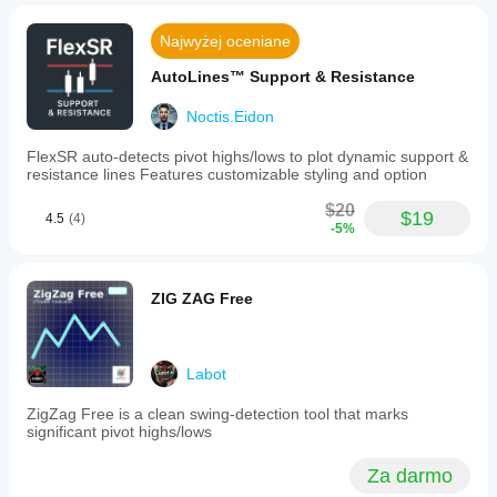
Najwyżej oceniane
AutoLines™ Support & Resistance
Noctis.Eidon
FlexSR auto‑detects pivot highs/lows to plot dynamic support &
resistance lines Features customizable styling and option
$20
$19
4.5
(4)
-5%
ZIG ZAG Free
Labot
ZigZag Free is a clean swing-detection tool that marks
significant pivot highs/lows
Za darmo