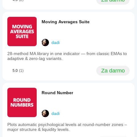
points.
Kaufman Adaptive MA with Trend Vision
It
supports
Moving Average Channel
multi-
Moving Averages Suite
timeframe
Trend Channel Moving Average
Moving Averages Suite
analysis,
allowing
higher
timeframe
Narzędzia/Niestandardowe
dadi
channels
Narzędzia wykresów
to
28-method MA library in one indicator — from classic EMAs to
be
Niestandardowe ramy czasowe
adaptive & zero-lag variants.
displayed
Świeca wyższego interwału
on
lower
Za darmo
5.0
(1)
timeframe
Oparte na regresji
charts,
with
Zaawansowany kanał regresji
two
Round Number
Liniowy kanał regresji
visualization
modes:
Regresja jądrowa Nadaraya-Watsona
traditional
stairstep
lines
dadi
Zmienność
or
diagonal
Plots automatic psychological levels at round-number zones –
Initial Balance
trendlines
major structure & liquidity levels.
Trend Volatility Trail
connecting