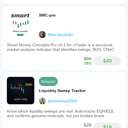
SMC-pro
MtecJaramillo
Smart Money Concepts Pro v5.1 for cTrader is a structural
market analysis indicator that identifies swings, BOS, CHoC
$69
$49
-29%
Nowość
Liquidity Sweep Tracker
tjmcmanus2004
Know which liquidity sweeps are real. Auto-tracks EQH/EQL
and confirms genuine reversals, not just broken levels.
$29
$19