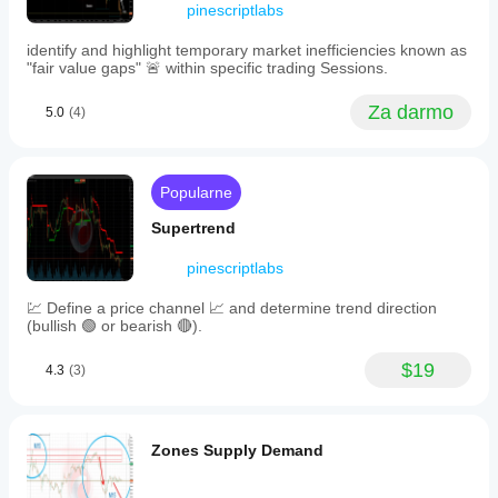
pinescriptlabs
interests.
tych danych zajęłoby 
godziny
—to narzędzie robi to 
The
natychmiast!
tool
identify and highlight temporary market inefficiencies known as
✅ 
👀 Wizualnie Czytelne
: System 
kodowania 
transforms
"fair value gaps" 🚨 within specific trading Sessions.
kolorami
 ułatwia analizę, nawet dla 
użytkowników 
historical
nietechnicznych
.
data
Za darmo
5.0
(4)
into
✅ 
🔄 Adaptowalne
: Obsługuje 
własne symbole
, dzięki 
an
czemu możesz śledzić aktywa, które są dla Ciebie 
efficient,
ważne.
intuitive
visualization,
Popularne
saving
time
Supertrend
by
automating
pinescriptlabs
data
collection
💹 Define a price channel 📈 and determine trend direction
and
(bullish 🟢 or bearish 🔴).
calculation,
and
making
$19
4.3
(3)
analysis
accessible
even
to
Zones Supply Demand
non-
technical
users.