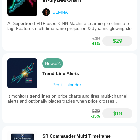
AI Supertrend MTF
SEMNA
AI Supertrend MTF uses K-NN Machine Learning to eliminate
lag. Features multi-timeframe projection & dynamic glowing clo
$49
$29
-41%
Nowość
Trend Line Alerts
Profit_Islander
It monitors trend lines on price charts and fires multi-channel
alerts and optionally places trades when price crosses..
$29
$19
-35%
SR Commander Multi Timeframe