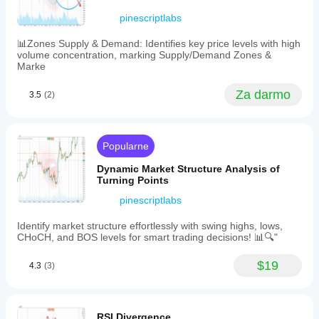
pinescriptlabs
Profil wskaźnika
📊Zones Supply & Demand: Identifies key price levels with high
volume concentration, marking Supply/Demand Zones &
Marke
Za darmo
3.5
(2)
Popularne
Dynamic Market Structure Analysis of
Turning Points
pinescriptlabs
Identify market structure effortlessly with swing highs, lows,
CHoCH, and BOS levels for smart trading decisions! 📊🔍"
$19
4.3
(3)
RSI Divergence