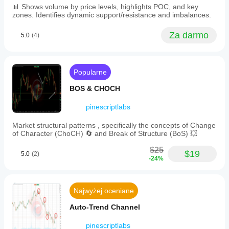
rising
Trend
📊 Shows volume by price levels, highlights POC, and key
or
zones. Identifies dynamic support/resistance and imbalances.
Linie
falling
trends,
Wszystkie
Za darmo
5.0
(4)
enabling
Poziomy Wsparcia i
quick
Opór
visual
Poziomy
assessment
of
Popularne
Dynamiczny Momentum Zakresu
asset
behavior.
BOS & CHOCH
It
automatically
🚀 MACIERZ WIELOAKTYWOWEJ WYDAJNOŚCI 🚀
pinescriptlabs
updates
every
Ten algorytm to 
potężne narzędzie wizualne
 📊 
Market structural patterns , specifically the concepts of Change
minute
zaprojektowane do wyświetlania 
procentowej 
of Character (ChoCH) 🔄 and Break of Structure (BoS) 💥
to
wydajności
 wielu instrumentów finansowych w różnych 
provide
okresach czasu.
$25
the
$19
5.0
(2)
Przekształca 
dane historyczne
 w 
wydajną i intuicyjną 
-24%
latest
wizualizację
, pozwalając użytkownikom szybko ocenić 
market
zachowanie różnych aktywów finansowych.
data.
This
❓ Co robi to narzędzie?
Najwyżej oceniane
matrix
facilitates
1️⃣ 
📈 Porównuje Aktywa
: Pokazuje, jak ceny różnych 
Auto-Trend Channel
side-
instrumentów finansowych (takich jak 
BTCUSD, 
by-
EURUSD, XAUUSD
, itd.) zmieniały się w czasie.
pinescriptlabs
side