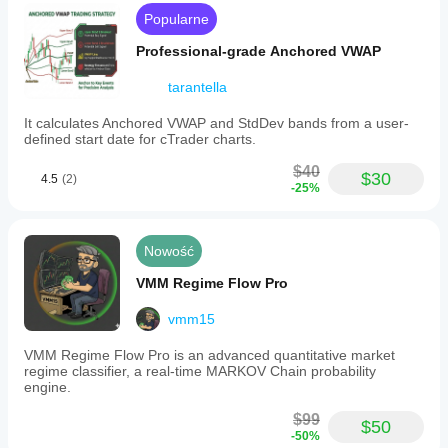
Popularne
Professional-grade Anchored VWAP
tarantella
It calculates Anchored VWAP and StdDev bands from a user-
defined start date for cTrader charts.
$40
$30
4.5
(2)
-25%
Nowość
VMM Regime Flow Pro
vmm15
VMM Regime Flow Pro is an advanced quantitative market
regime classifier, a real-time MARKOV Chain probability
engine.
$99
$50
-50%