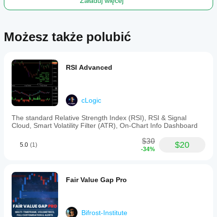
Załaduj więcej
Możesz także polubić
RSI Advanced
cLogic
The standard Relative Strength Index (RSI), RSI & Signal
Cloud, Smart Volatility Filter (ATR), On-Chart Info Dashboard
$30
$20
5.0
(1)
-34%
Fair Value Gap Pro
Bifrost-Institute