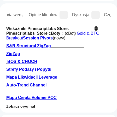
istoria wersji
Opinie klientów
Dyskusja
Częste
Wskaźniki Pinescriptlabs Store:                      
 🤖
Pinescriptlabs  Store cBoty :  
(cBot) 
Gold & BTC 
Breakout
Session Pivots
(nowy)
S&R Structural ZigZag
ZigZag
BOS & CHOCH
Strefy Podaży i Popytu
Mapa Likwidacji Leverage
Auto-Trend Channel
Mapa Ciepła Volume POC
Zobacz oryginał
Jak mogę
PREMIUM SSL CHANNEL
Podsumowanie AI