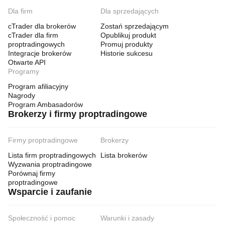
Dla firm
Dla sprzedających
cTrader dla brokerów
Zostań sprzedającym
cTrader dla firm
Opublikuj produkt
proptradingowych
Promuj produkty
Integracje brokerów
Historie sukcesu
Otwarte API
Programy
Program afiliacyjny
Nagrody
Program Ambasadorów
Brokerzy i firmy proptradingowe
Firmy proptradingowe
Brokerzy
Lista firm proptradingowych
Lista brokerów
Wyzwania proptradingowe
Porównaj firmy
proptradingowe
Wsparcie i zaufanie
Społeczność i pomoc
Warunki i zasady