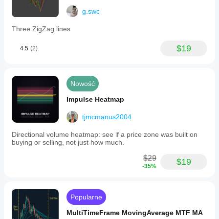
g.swc
Three ZigZag lines
$19
4.5
(2)
Nowość
Impulse Heatmap
tjmcmanus2004
Directional volume heatmap: see if a price zone was built on
buying or selling, not just how much.
$29
$19
-35%
Popularne
MultiTimeFrame MovingAverage MTF MA