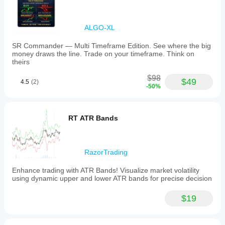
ALGO-XL
SR Commander — Multi Timeframe Edition. See where the big
money draws the line. Trade on your timeframe. Think on
theirs
$98
$49
4.5
(2)
-50%
RT ATR Bands
RazorTrading
Enhance trading with ATR Bands! Visualize market volatility
using dynamic upper and lower ATR bands for precise decision
$19