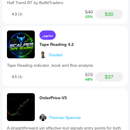
Half Trend BT by BullittTraders
$40
$30
4.3
(3)
-25%
مشهور
Tape Reading 4.2
Goulart
Tape Reading indicator ,book and flow analysis
$70
$37
4.5
(4)
-48%
OrderPrice-V3
Thomas-Sparrow
A straightforward yet effective tool signals entry points for both