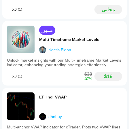
مجاني
5.0
(1)
مشهور
Multi-Timeframe Market Levels
Noctis.Eidon
Unlock market insights with our Multi-Timeframe Market Levels
indicator, enhancing your trading strategies effortlessly
$30
$19
5.0
(1)
-37%
LT_Ind_VWAP
dhnhuy
Multi-anchor VWAP indicator for cTrader. Plots two VWAP lines