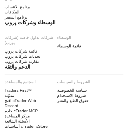
برنامج الانتساب
المكافآت
برنامج السفير
الوسطاء وشركات پروپ
الوسطاء
شركات تداول خاصة (شركات
بورب)
قائمة الوسطاء
قائمة شركات پروپ
تحديات شركات پروپ
مقارنة شركات پروب
الدعم والثقة
الشروط والسياسات
المجتمع والمساعدة
سياسة الخصوصية
Traders First™
شروط الاستخدام
مدوّنة
حقوق الطبع والنشر
افتح cTrader Web
Discord
خادم cTrader MCP
مركز المساعدة
الأسئلة الشائعة
أساسيات cTrader وStore