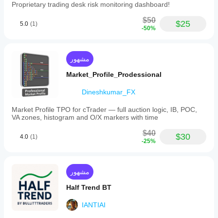
Proprietary trading desk risk monitoring dashboard!
$50
$25
5.0
(1)
-50%
مشهور
Market_Profile_Prodessional
Dineshkumar_FX
Market Profile TPO for cTrader — full auction logic, IB, POC,
VA zones, histogram and O/X markers with time
$40
$30
4.0
(1)
-25%
مشهور
Half Trend BT
IANTIAI