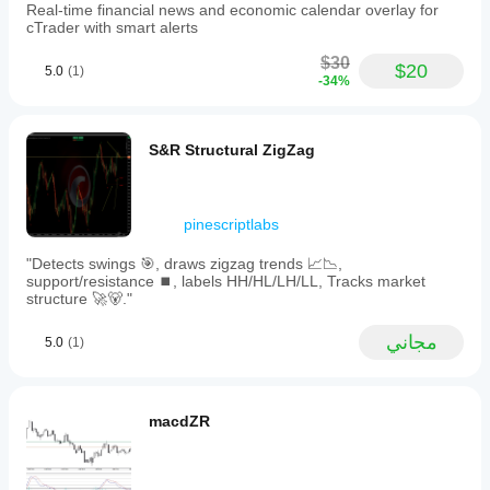
Real-time financial news and economic calendar overlay for
cTrader with smart alerts
$30
$20
5.0
(1)
-34%
S&R Structural ZigZag
pinescriptlabs
"Detects swings 🎯, draws zigzag trends 📈📉,
support/resistance ⏹️, labels HH/HL/LH/LL, Tracks market
structure 🚀🐻."
مجاني
5.0
(1)
macdZR