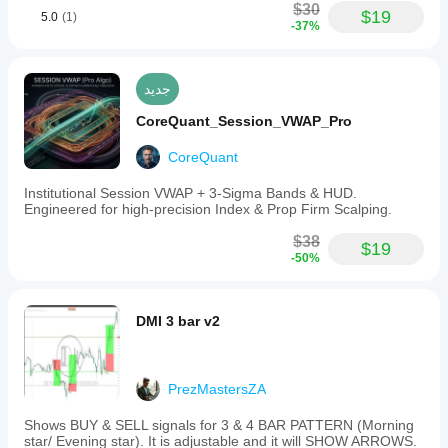
$30
$19
5.0
(1)
-37%
جديد
CoreQuant_Session_VWAP_Pro
CoreQuant
Institutional Session VWAP + 3-Sigma Bands & HUD.
Engineered for high-precision Index & Prop Firm Scalping.
$38
$19
-50%
DMI 3 bar v2
PrezMastersZA
Shows BUY & SELL signals for 3 & 4 BAR PATTERN (Morning
star/ Evening star). It is adjustable and it will SHOW ARROWS.