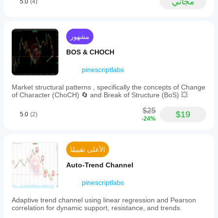
مجاني
5.0
(4)
five
خريطة حرارة حجم POC
·     🔥 
pivots
are
خريطة تصفية الرافعة المالية
·     📉 
detected,
it
فجوة القيمة العادلة للزخم
·     🔍 
مشهور
draws
two
جلسات فجوة القيمة العادلة
·     🕒 
BOS & CHOCH
smooth
____________________________________________
arcs
pinescriptlabs
connecting
___
these
Market structural patterns , specifically the concepts of Change
مؤشرات الزخم وRSI
⚡ 
points,
of Character (ChoCH) 🔄 and Break of Structure (BoS) 💥
forming
مُشغل اتجاه RSI
·     📈 
twin
$25
arches
$19
5.0
(2)
زخم النطاق الديناميكي
·     🚀 
-24%
similar
to
مُتتبع ميل الشمعة متعدد المستويات
·     🔎 
the
Tracker
"Golden
الأعلى تقييمًا
Arches."
____________________________________________
An
___
Auto-Trend Channel
optional
colored
أدوات التنبؤ والتوقع
🔮 
zone
pinescriptlabs
highlights
التنبؤ بناءً على Linreg& ATR
·     📐 
the
Adaptive trend channel using linear regression and Pearson
pattern's
انحدار فيبوناتشي الخطي متعدد الأطر الزمنية
·     📏 
correlation for dynamic support, resistance, and trends.
direction: