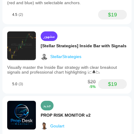
(red and blue) with selectable anchors.
$19
4.5
(2)
مشهور
[Stellar Strategies] Inside Bar with Signals
StellarStrategies
Visually master the Inside Bar strategy with clear breakout
signals and professional chart highlighting 📈🔔📉
$20
$19
5.0
(3)
-5%
جديد
PROP RISK MONITOR v2
Goulart