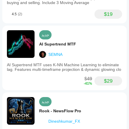
buying and selling. Include 3 Moving Average
$19
4.5
(2)
جديد
AI Supertrend MTF
SEMNA
AI Supertrend MTF uses K-NN Machine Learning to eliminate
lag. Features multi-timeframe projection & dynamic glowing clo
$49
$29
-41%
جديد
Rook - NewsFlow Pro
Dineshkumar_FX