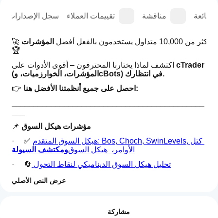
الشائعة
مناقشة
تقييمات العملاء
سجل الإصدارات
🚀 أكثر من 10,000 متداول يستخدمون بالفعل أفضل 
المؤشرات
🏆
cTrader 
اكتشف لماذا يختارنا المحترفون – أقوى الأدوات على 
(المؤشرات، الخوارزميات، وcBots) في انتظارك.
احصل على جميع أنظمتنا الأفضل هنا:
👉 
____________________________________________
___
مؤشرات هيكل السوق
📌 
هيكل السوق المتقدم: Bos, Choch, SwinLevels, كتل 
·     ✅ 
الأوامر،  هيكل السوق
ومكتشف السيولة
 تحليل هيكل السوق الديناميكي لنقاط التحول
·     🔄
كتلة الأوامر
·     🧱 
عرض النص الأصلي
كيف
اختلال السوق
·     ⚖️ 
ملخص الذكاء الاصطناعي
يمكنني
التقييمات: 0
The
·     ⛓️ 
BOS & CHOCH
مشاركة
البدء في
McDonalds