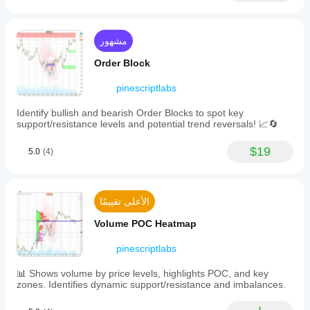
خطوط دعم ومقاومة SmartTrend
·     🟩 
potential
المعلمات
في ظل
trend
لتكييف
جميع مستويات الدعم والمقاومة
ظروف
·     🧱 
changes.
المؤشر مع
السوق
The
مشهور
استراتيجيتك.
____________________________________________
indicator
المختلفة.
___
works
Order Block
by
مؤشرات الاتجاه والقناة
📊 
analyzing
pinescriptlabs
a
قناة الاتجاه التلقائية
·     🔄 
user-
Identify bullish and bearish Order Blocks to spot key
defined
 سوبرتريند
·     📊
support/resistance levels and potential trend reversals! 📈🔄
lookback
period
محلل اتجاه الزخم
·     ⚡
to
$19
5.0
(4)
find
قناة الاتجاه التكيفية
·     🧠 
local
highs
نظام اختراق القناة
·     💥 
and
الأعلى تقييمًا
تدرج الاتجاه الديناميكي
·     🌈 
lows
(pivots),
Volume POC Heatmap
قناة SSL المميزة
·     ⭐ 
marking
them
المتوسط المتحرك التفاعلي
·     🔁 
on
pinescriptlabs
the
____________________________________________
chart.
📊 Shows volume by price levels, highlights POC, and key
___
When
zones. Identifies dynamic support/resistance and imbalances.
at
أدوات الحجم والسيولة
💧 
least