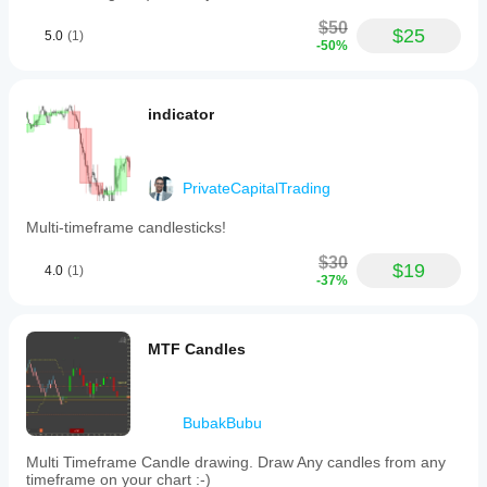
$50
$25
5.0
(1)
-50%
indicator
PrivateCapitalTrading
Multi-timeframe candlesticks!
$30
$19
4.0
(1)
-37%
MTF Candles
BubakBubu
Multi Timeframe Candle drawing. Draw Any candles from any
timeframe on your chart :-)