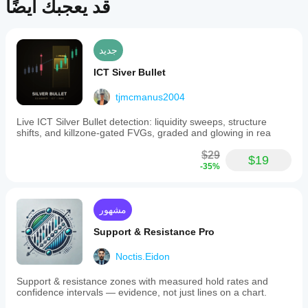
قد يعجبك أيضًا
جديد
ICT Siver Bullet
tjmcmanus2004
Live ICT Silver Bullet detection: liquidity sweeps, structure
shifts, and killzone-gated FVGs, graded and glowing in rea
$29
$19
-35%
مشهور
Support & Resistance Pro
Noctis.Eidon
Support & resistance zones with measured hold rates and
confidence intervals — evidence, not just lines on a chart.