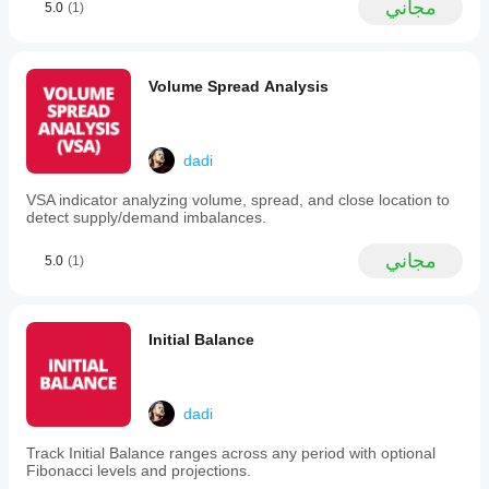
مجاني
5.0
(1)
and
trend-
based
الدعم/المقاومة
clutter
reduction
فجوة القيمة العادلة
Volume Spread Analysis
—
فجوة القيمة العادلة (موسعة)
and
نقاط المحور
six
الرقم الدائري
optional
dadi
Fibonacci
zones
VSA indicator analyzing volume, spread, and close location to
covering
الحجم
detect supply/demand imbalances.
full
and
محلل نشاط الحجم
half-
مجاني
محلل كفاءة الحجم
5.0
(1)
channel
تحليلات ملف الحجم
retracements
ملف الحجم - محدث
plus
تحليل انتشار الحجم
breakout
VWAP (متوسط السعر المرجح بالحجم)
Initial Balance
extensions.
The
system
supports
المتوسطات المتحركة
15
dadi
professional
قناة SSL
moving
Track Initial Balance ranges across any period with optional
المتوسط المتحرك المثبت
average
Fibonacci levels and projections.
المتوسط المتحرك المقياس بالانحراف
algorithms