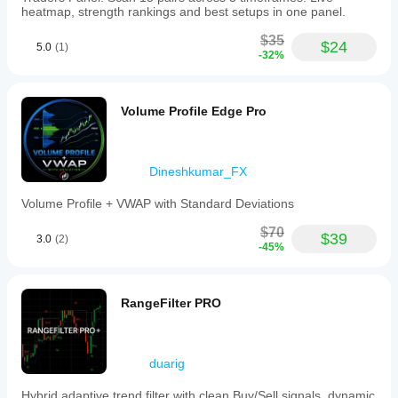
heatmap, strength rankings and best setups in one panel.
$35
$24
5.0
(1)
-32%
Volume Profile Edge Pro
Dineshkumar_FX
Volume Profile + VWAP with Standard Deviations
$70
$39
3.0
(2)
-45%
RangeFilter PRO
duarig
Hybrid adaptive trend filter with clean Buy/Sell signals, dynamic