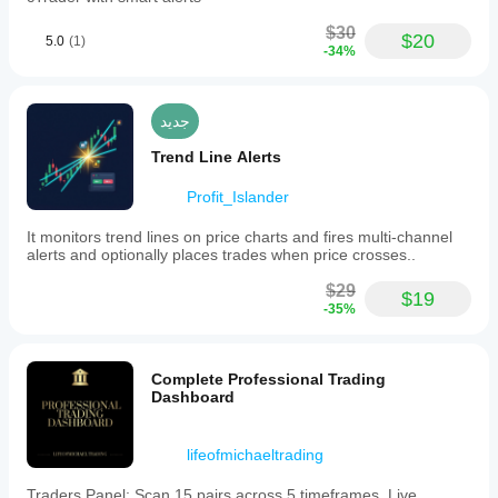
$30
$20
5.0
(1)
-34%
جديد
Trend Line Alerts
Profit_Islander
It monitors trend lines on price charts and fires multi-channel
alerts and optionally places trades when price crosses..
$29
$19
-35%
Complete Professional Trading
Dashboard
lifeofmichaeltrading
Traders Panel: Scan 15 pairs across 5 timeframes. Live