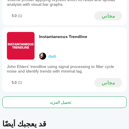
within
يرجى ترك تعليق في تبويب النقاش. تساعد ملاحظاتك في 
analysis with visual bar graphs.
defined
تحسين المؤشر للجميع.
channel
مجاني
5.0
(1)
boundaries,
enhancing
decision-
making
in
Instantaneous Trendline
various
market
conditions.
dadi
ملف تعريف المؤشر
John Ehlers' trendline using signal processing to filter cycle
noise and identify trends with minimal lag.
مجاني
5.0
(1)
تحميل المزيد
قد يعجبك أيضًا