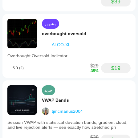
$39
مشهور
overbought oversold
ALGO-XL
Overbought Oversold Indicator
$29
$19
5.0
(2)
-35%
جديد
VWAP Bands
tjmcmanus2004
Session VWAP with statistical deviation bands, gradient cloud,
and live rejection alerts — see exactly how stretched pri
$30