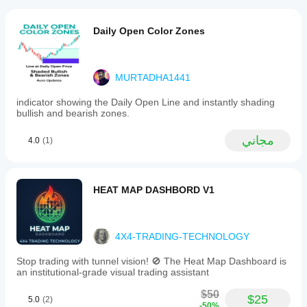
Daily Open Color Zones
MURTADHA1441
indicator showing the Daily Open Line and instantly shading
bullish and bearish zones.
مجاني
4.0
(1)
HEAT MAP DASHBORD V1
4X4-TRADING-TECHNOLOGY
Stop trading with tunnel vision! 🚫 The Heat Map Dashboard is
an institutional-grade visual trading assistant
$50
$25
5.0
(2)
-50%