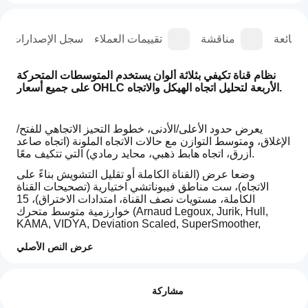
الشائعة
مناقشة
تقييمات العملاء
سجل الإصدارات
نظام قناة تكيفي بثلاثة ألوان يستخدم المتوسطات المتحركة 
على جميع أسعار OHLC الأربعة لتحليل اتجاه الهيكل والاتجاه.
يعرض حدود الأعلى/الأدنى، خطوط التحيز الاتجاهي للفتح/
الإغلاق، ومتوسط التوازن مع حالات الاتجاه الملونة (اتجاه صاعد 
أزرق، اتجاه هابط ذهبي، محايد رمادي) التي تتكيف معًا.
وضعا عرض (القناة الكاملة أو تقليل التشويش بناءً على 
الاتجاه)، ست مناطق فيبوناتشي اختيارية (تصحيحات القناة 
الكاملة، مستويات نصف القناة، امتدادات الاختراق)، 15 
خوارزمية متوسط متحرك (Arnaud Legoux, Jurik, Hull, 
KAMA, VIDYA, Deviation Scaled, SuperSmoother, 
Ultimate Smoother, McGinley Dynamic, T3, ZLEMA, 
عرض النص الأصلي
Laguerre)، استيفاء متعدد الأطر الزمنية، حساب تاريخ التثبيت 
لفترات النمو المعتمدة على الأحداث، وتلوين الأعمدة بناءً على 
كيف
ملخص الذكاء الاصطناعي
الاتجاه لتقديم هيكل قناة متماسك للمتداولين الذين يستهدفون 
يمكنني
التقييمات: 1
Trend
الارتدادات والعودة إلى المتوسط ضمن حدود محددة.
مشاركة
البدء في
Channel
Moving
استخدام
5
100 %