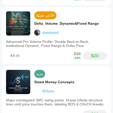
الأعلى تقييمًا
Delta_Volume_Dynamic&Fixed Range
malofwind
Advanced Pro Volume Profile: Double Back-to-Back,
Institutional Dynamic, Fixed Range & Order Flow
$30
$20
4.5
(4)
-34%
جديد
Smart Money Concepts
BZboss
Maps unmitigated SMC swing points. Draws infinite structure
lines until price touches them, labeling BOS & CHoCH breaks.