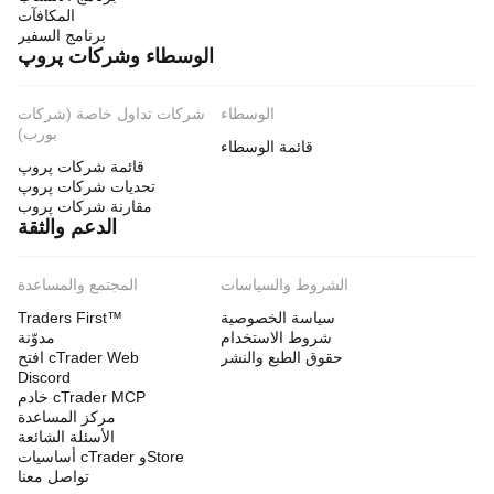
المكافآت
برنامج السفير
الوسطاء وشركات پروپ
الوسطاء
شركات تداول خاصة (شركات
بورب)
قائمة الوسطاء
قائمة شركات پروپ
تحديات شركات پروپ
مقارنة شركات پروب
الدعم والثقة
الشروط والسياسات
المجتمع والمساعدة
سياسة الخصوصية
Traders First™
شروط الاستخدام
مدوّنة
حقوق الطبع والنشر
افتح cTrader Web
Discord
خادم cTrader MCP
مركز المساعدة
الأسئلة الشائعة
أساسيات cTrader وStore
تواصل معنا