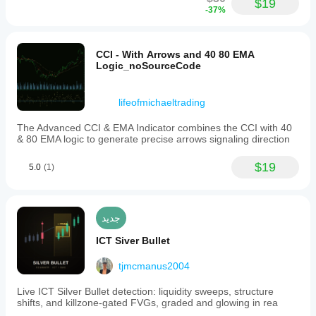
$19
-37%
CCI - With Arrows and 40 80 EMA
Logic_noSourceCode
lifeofmichaeltrading
The Advanced CCI & EMA Indicator combines the CCI with 40
& 80 EMA logic to generate precise arrows signaling direction
$19
5.0
(1)
جديد
ICT Siver Bullet
tjmcmanus2004
Live ICT Silver Bullet detection: liquidity sweeps, structure
shifts, and killzone-gated FVGs, graded and glowing in rea