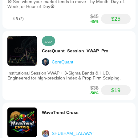
🧭 See when your market tends to move—by Month, Day-of-
Week, or Hour-of-Day🧭
$45
$25
4.5
(2)
-45%
جديد
CoreQuant_Session_VWAP_Pro
CoreQuant
Institutional Session VWAP + 3-Sigma Bands & HUD.
Engineered for high-precision Index & Prop Firm Scalping.
$38
$19
-50%
WaveTrend Cross
SHUBHAM_LALAWAT