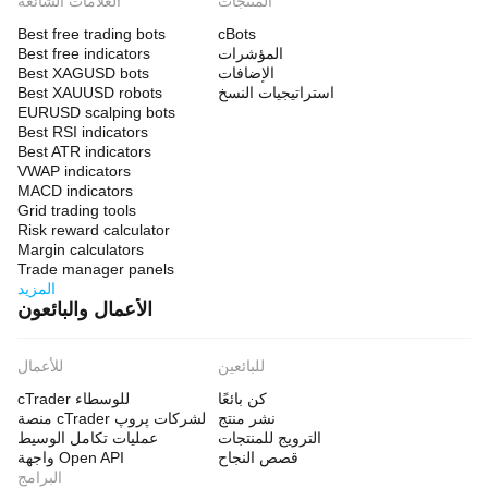
المنتجات
العلامات الشائعة
Best free trading bots
cBots
المؤشرات
Best free indicators
الإضافات
Best XAGUSD bots
استراتيجيات النسخ
Best XAUUSD robots
EURUSD scalping bots
Best RSI indicators
Best ATR indicators
VWAP indicators
MACD indicators
Grid trading tools
Risk reward calculator
Margin calculators
Trade manager panels
المزيد
الأعمال والبائعون
للبائعين
للأعمال
كن بائعًا
cTrader للوسطاء
نشر منتج
منصة cTrader لشركات پروپ
الترويج للمنتجات
عمليات تكامل الوسيط
قصص النجاح
واجهة Open API
البرامج