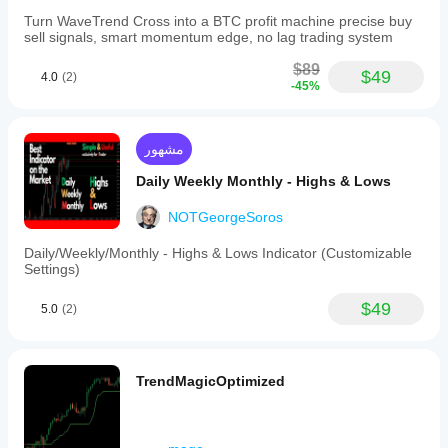
Turn WaveTrend Cross into a BTC profit machine precise buy
sell signals, smart momentum edge, no lag trading system
$89
$49
4.0
(2)
-45%
مشهور
Daily Weekly Monthly - Highs & Lows
NOTGeorgeSoros
Daily/Weekly/Monthly - Highs & Lows Indicator (Customizable
Settings)
$49
5.0
(2)
TrendMagicOptimized