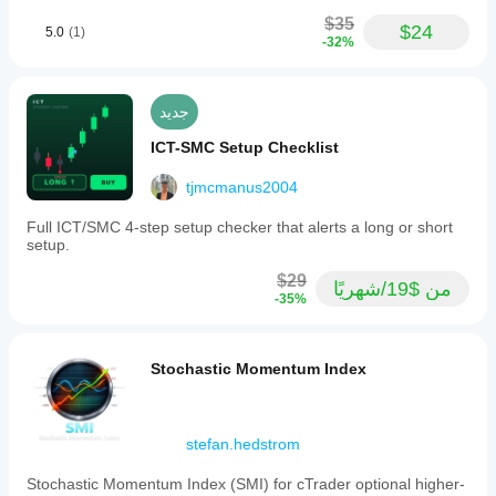
$35
$24
5.0
(1)
-32%
جديد
ICT-SMC Setup Checklist
tjmcmanus2004
Full ICT/SMC 4-step setup checker that alerts a long or short
setup.
$29
من $19/شهريًا
-35%
Stochastic Momentum Index
stefan.hedstrom
Stochastic Momentum Index (SMI) for cTrader optional higher-