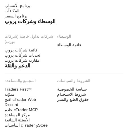
برنامج الانتساب
المكافآت
برنامج السفير
الوسطاء وشركات پروپ
الوسطاء
شركات تداول خاصة (شركات
بورب)
قائمة الوسطاء
قائمة شركات پروپ
تحديات شركات پروپ
مقارنة شركات پروب
الدعم والثقة
الشروط والسياسات
المجتمع والمساعدة
سياسة الخصوصية
Traders First™
شروط الاستخدام
مدوّنة
حقوق الطبع والنشر
افتح cTrader Web
Discord
خادم cTrader MCP
مركز المساعدة
الأسئلة الشائعة
أساسيات cTrader وStore