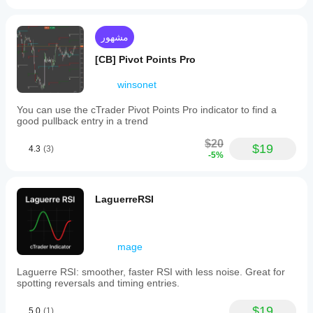
مشهور
[CB] Pivot Points Pro
winsonet
You can use the cTrader Pivot Points Pro indicator to find a
good pullback entry in a trend
$20
$19
4.3
(3)
-5%
LaguerreRSI
mage
Laguerre RSI: smoother, faster RSI with less noise. Great for
spotting reversals and timing entries.
$19
5.0
(1)