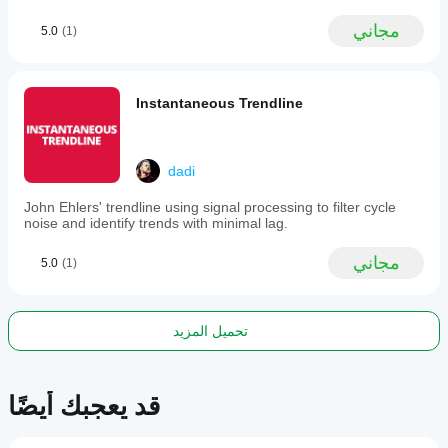
bars.
This
أدوات الرسم البياني
مجاني
5.0
(1)
tool
أطر زمنية مخصصة
is
شمعة إطار زمني أعلى
designed
for
traders
Instantaneous Trendline
analyzing
معتمد على الانحدار
mean
reversion
قناة الانحدار المتقدمة
and
قناة الانحدار الخطي
dadi
complex
انحدار ناداريا-واتسون النواة
price
John Ehlers' trendline using signal processing to filter cycle
structures
noise and identify trends with minimal lag.
across
various
التقلب
market
مجاني
5.0
(1)
الرصيد الأولي
conditions.
مسار تقلب الاتجاه
ملف تعريف المؤشر
تحميل المزيد
المذبذبات
توازن القوة
تصفية السعر-الزمن
قد يعجبك أيضًا
انفجار واده عطار