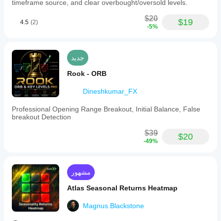
timeframe source, and clear overbought/oversold levels.
$20
$19
4.5
(2)
-5%
جديد
Rook - ORB
Dineshkumar_FX
Professional Opening Range Breakout, Initial Balance, False
breakout Detection
$39
$20
-49%
مشهور
Atlas Seasonal Returns Heatmap
Magnus.Blackstone