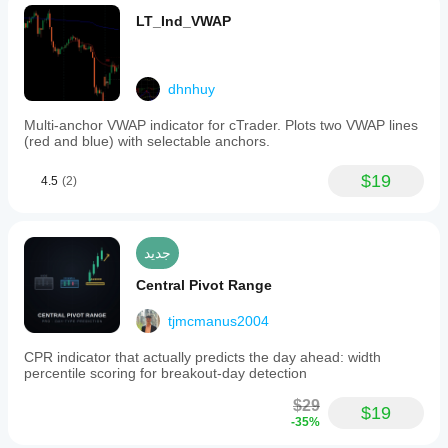
LT_Ind_VWAP
____________________________________________
____________________________________________
__
dhnhuy
إخلاء المسؤولية
Multi-anchor VWAP indicator for cTrader. Plots two VWAP lines
(red and blue) with selectable anchors.
التداول ينطوي على مخاطر. هذا المؤشر مخصص للتحليل 
الفني فقط — يرجى دائمًا تطبيق إدارة المخاطر المناسبة 
$19
4.5
(2)
والتداول بمسؤولية.
التعليقات والتحسينات
جديد
إذا كانت لديك اقتراحات، طلبات ميزات، أو أفكار لتحسين، 
Central Pivot Range
يرجى ترك تعليق في تبويب النقاش. تساعد ملاحظاتك في 
تحسين المؤشر للجميع.
tjmcmanus2004
CPR indicator that actually predicts the day ahead: width
percentile scoring for breakout-day detection
$29
$19
-35%