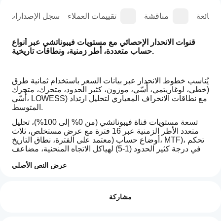
الشائعة
مناقشة
تقييمات العملاء
سجل الإصدارات
قنوات الانحدار الإحصائي مع مستويات فيبوناتشي عبر أنواع 
حساب متعددة، أطر زمنية، ونطاقات تاريخية.
يُناسب خطوط الانحدار عبر بيانات السعر باستخدام ثمانية طرق 
(خطي، لوغاريتمي، أُسّي، موزون، كثير الحدود، متحرك، متحرك 
أُسّي، LOWESS) مع نطاقات الانحراف المعياري لتحليل ارتداد 
المتوسط.
تسعة مستويات قناة فيبوناتشي (من 0% إلى 100%)، تحليل 
متعدد الأطر الزمنية عبر 16 فترة مع عرض مستخلص، ثلاث 
أوضاع حساب (معتمد على الفترة، نطاق التاريخ، MTF)، تحكم 
في درجة كثير الحدود (1-5) لهياكل الاتجاه المنحنية، مضاعف 
الانحراف المعياري لضبط عرض القناة، تحليل تاريخ ووقت مع 
عرض النص الأصلي
مراعاة المنطقة الزمنية لتحليل الأحداث، تمديد خط الاتجاه إلى 
اللانهاية، وتخزين مؤقت LRU محسن لتقديم تحليل انحدار 
كيف
ملخص الذكاء الاصطناعي
إحصائي شامل للمتداولين الذين يستهدفون مناطق ارتداد 
يمكنني
التقييمات: 0
Advanced
المتوسط والهياكل السعرية المنحنية عبر ظروف السوق.
مشاركة
البدء في
Regression
Channel
استخدام
is
مؤشر؟