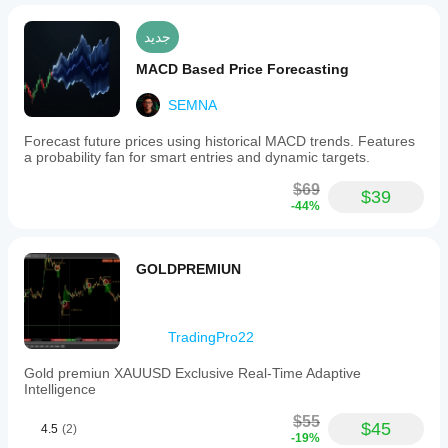
جديد
MACD Based Price Forecasting
SEMNA
Forecast future prices using historical MACD trends. Features
a probability fan for smart entries and dynamic targets.
$69
$39
-44%
GOLDPREMIUN
TradingPro22
Gold premiun XAUUSD Exclusive Real-Time Adaptive
Intelligence
$55
$45
4.5
(2)
-19%