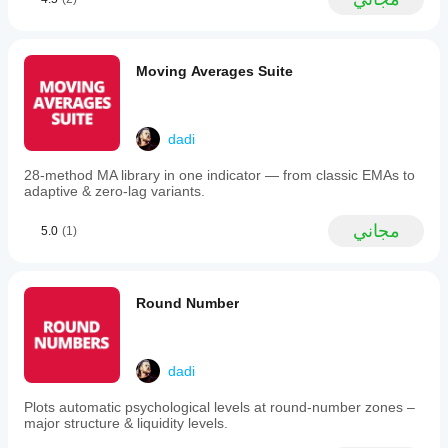
(custom
____________________________________________
start/end
with
____________________________________________
timezone-
__
aware
Moving Averages Suite
parsing),
and
مزيد من المؤشرات المجانية
Multi-
Timeframe.
dadi
Channel
width
استكشف مجموعة واسعة من أدوات تحليل السوق—من 
28-method MA library in one indicator — from classic EMAs to
is
الهيكل والحجم إلى الانحدار، التقلب، والأطر الزمنية المخصصة.
adaptive & zero-lag variants.
adjustable
via
.
مستودع GitHub
رمز المصدر متاح على 
a
مجاني
5.0
(1)
standard
جميعها مجانية للاستخدام. ولكن إذا رغبت في دعم القهوة، 
deviation
.
يمكنك توجيهها 
هنا
multiplier
to
Round Number
reflect
market
الدعم/المقاومة
volatility.
The
فجوة القيمة العادلة
indicator
dadi
فجوة القيمة العادلة (موسعة)
features
نقاط المحور
real-
Plots automatic psychological levels at round-number zones –
رقم دائري
time
major structure & liquidity levels.
dynamic