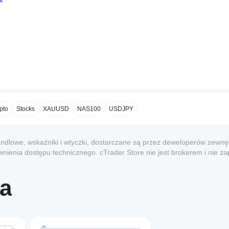
__
pto
Stocks
XAUUSD
NAS100
USDJPY
__
ndlowe, wskaźniki i wtyczki, dostarczane są przez deweloperów zewnęt
nienia dostępu technicznego. cTrader Store nie jest brokerem i nie z
dacji ani nie gwarantuje przyszłych wyników.
ra
1
__