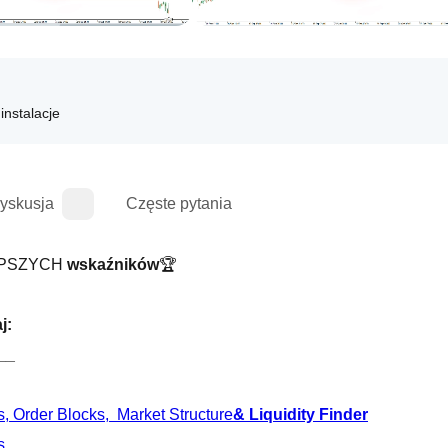
instalacje
yskusja
Częste pytania
LEPSZYCH 
wskaźników
🏆
j:
__
 Order Blocks,  Market Structure
& Liquidity Finder
s