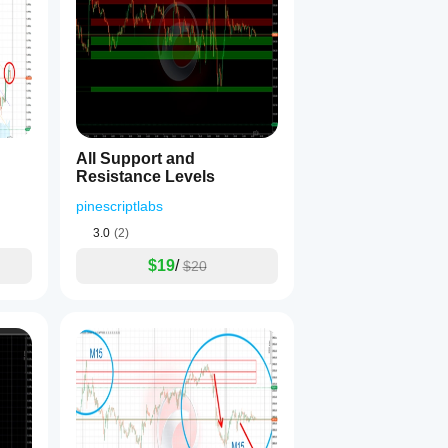
__
All Support and
Resistance Levels
pinescriptlabs
3.0
(2)
$19
/
$20
__