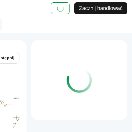
Zacznij handlować
stępnij