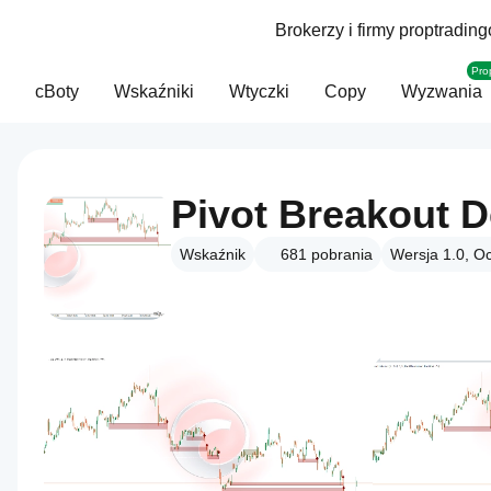
Brokerzy i firmy proptradin
Pro
cBoty
Wskaźniki
Wtyczki
Copy
Wyzwania
Pivot Breakout D
Wskaźnik
681
pobrania
Wersja 1.0, O