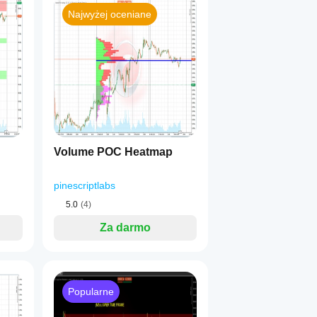
Najwyżej oceniane
__
Volume POC Heatmap
pinescriptlabs
5.0
(4)
Za darmo
Popularne
__