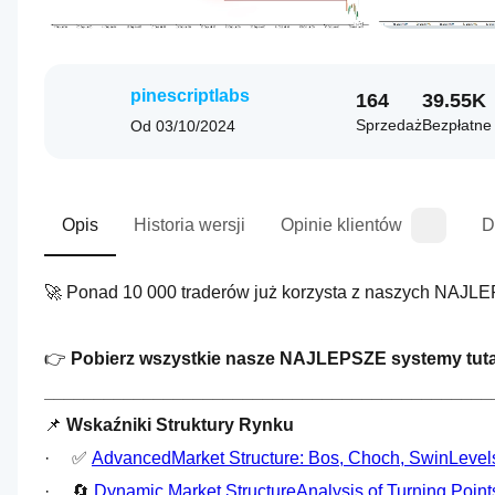
pinescriptlabs
164
39.55K
Sprzedaż
Bezpłatne 
Od
03/10/2024
Opis
Historia wersji
Opinie klientów
D
🚀 Ponad 10 000 traderów już korzysta z naszych NAJ
👉 
Pobierz wszystkie nasze NAJLEPSZE systemy tuta
_____________________________________________
📌 
Wskaźniki Struktury Rynku
·     ✅ 
AdvancedMarket Structure: Bos, Choch, SwinLevels,
·     🔄
 Dynamic Market StructureAnalysis of Turning Point