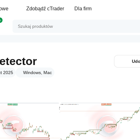
gowe
Zdobądź cTrader
Dla firm
p
etector
Udo
ct 2025
Windows, Mac