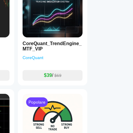
mercato è in una 
tendenza rialzista
, 
ribassista
 o in una 
tenden
otenziali zone dove il prezzo può 
invertire
 o 
consolidare
.
CoreQuant_TrendEngine_
scono 
consolidamento
, mentre un breakout indica un 
cambio di
MTF_VIP
CoreQuant
enerali e prendere 
decisioni strategiche
 in timeframe più ampi.
enti più rapidi
 e rispondere ai cambiamenti immediati del mer
$39
/
$69
Popolare