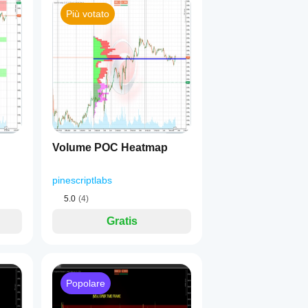
Più votato
1
Volume POC Heatmap
pinescriptlabs
5.0
(4)
Gratis
Popolare