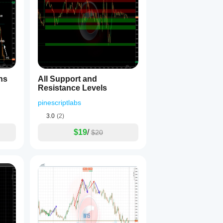
ns
All Support and
Resistance Levels
pinescriptlabs
3.0
(2)
$19
/
$20
 calcolo della regressione lineare e della deviazione standard de